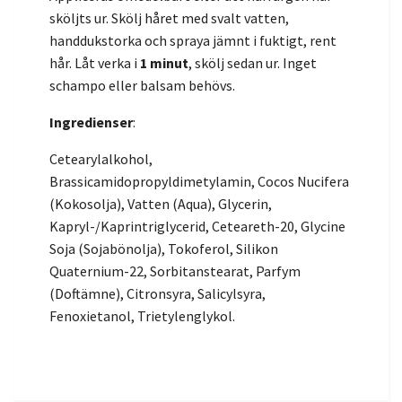
sköljts ur. Skölj håret med svalt vatten,
handdukstorka och spraya jämnt i fuktigt, rent
hår. Låt verka i
1 minut
, skölj sedan ur. Inget
schampo eller balsam behövs.
Ingredienser
:
Cetearylalkohol,
Brassicamidopropyldimetylamin, Cocos Nucifera
(Kokosolja), Vatten (Aqua), Glycerin,
Kapryl-/Kaprintriglycerid, Ceteareth-20, Glycine
Soja (Sojabönolja), Tokoferol, Silikon
Quaternium-22, Sorbitanstearat, Parfym
(Doftämne), Citronsyra, Salicylsyra,
Fenoxietanol, Trietylenglykol.