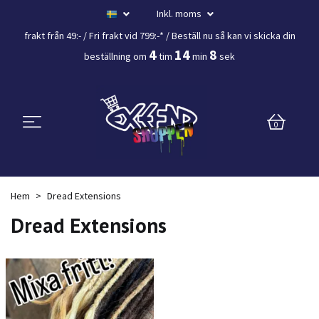
Inkl. moms
frakt från 49:- /
Fri frakt vid 799:-*
/ Beställ nu så kan vi skicka din
4
14
7
beställning
om
tim
min
sek
0
Hem
Dread Extensions
Dread Extensions