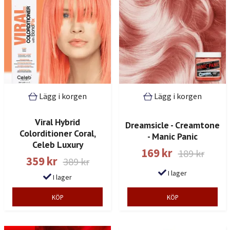
Lägg i korgen
Lägg i korgen
Viral Hybrid
Dreamsicle - Creamtone
Colorditioner Coral,
- Manic Panic
Celeb Luxury
169 kr
189 kr
359 kr
389 kr
I lager
I lager