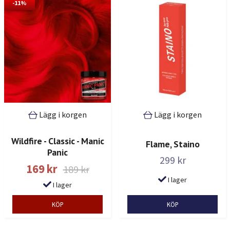
-11%
Lägg i korgen
Lägg i korgen
Wildfire - Classic - Manic
Flame, Staino
Panic
299 kr
169 kr
189 kr
I lager
I lager