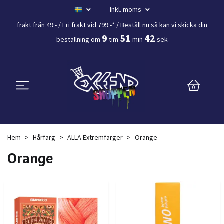
Inkl. moms
frakt från 49:- /
Fri frakt vid 799:-*
/ Beställ nu så kan vi skicka din
9
51
42
beställning
om
tim
min
sek
0
Hem
Hårfärg
ALLA Extremfärger
Orange
Orange