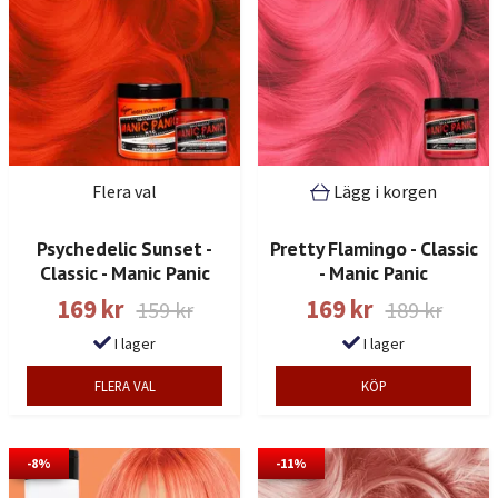
Flera val
Lägg i korgen
Psychedelic Sunset -
Pretty Flamingo - Classic
Classic - Manic Panic
- Manic Panic
169 kr
169 kr
159 kr
189 kr
I lager
I lager
FLERA VAL
-8%
-11%