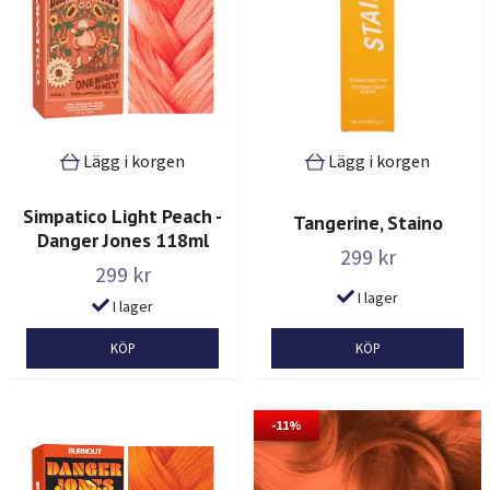
Lägg i korgen
Lägg i korgen
Simpatico Light Peach -
Tangerine, Staino
Danger Jones 118ml
299 kr
299 kr
I lager
I lager
-11%