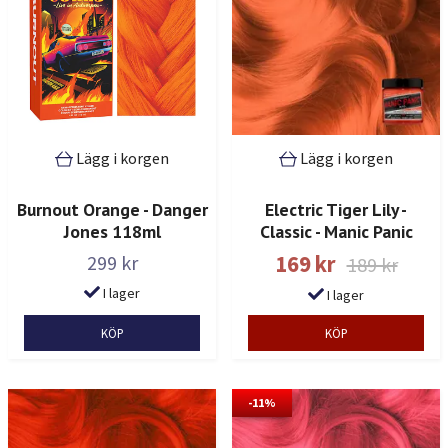
Lägg i korgen
Lägg i korgen
Electric Tiger Lily -
Burnout Orange - Danger
Classic - Manic Panic
Jones 118ml
169 kr
299 kr
189 kr
I lager
I lager
-11%