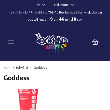
Inkl. moms
frakt från 49:- /
Fri frakt vid 799:-*
/ Beställ nu så kan vi skicka din
9
46
17
beställning
om
tim
min
sek
0
Hem
Hårvård
Goddess
Goddess