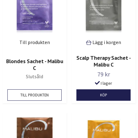
Till produkten
Lägg i korgen
Scalp Therapy Sachet -
Blondes Sachet - Malibu
Malibu C
C
79 kr
Slutsåld
I lager
TILL PRODUKTEN