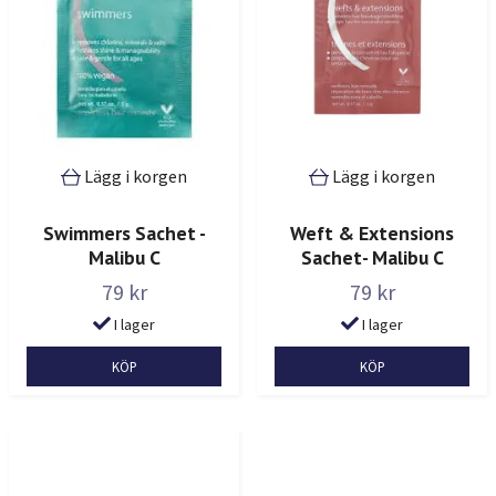
Lägg i korgen
Lägg i korgen
Swimmers Sachet -
Weft & Extensions
Malibu C
Sachet- Malibu C
79 kr
79 kr
I lager
I lager