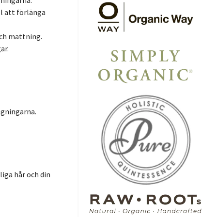
ningarna.
ll att förlänga
och mattning.
ar.
ngningarna.
liga hår och din