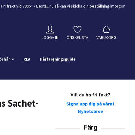
/
Fri frakt vid 799:-*
/ Beställ nu så kan vi skicka din beställning
imorgon
0
LOGGA IN
ÖNSKELISTA
VARUKORG
öshår
REA
Hårfärgningsguide
Vill du ha fri fakt?
s Sachet-
Signa upp dig på vårat
Nyhetsbrev