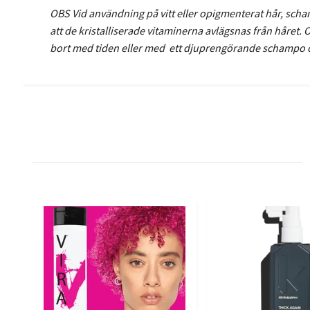
OBS Vid användning på vitt eller opigmenterat hår, schampo
att de kristalliserade vitaminerna avlägsnas från håret. O
bort med tiden eller med ett djuprengörande schampo o