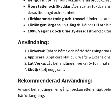
Rengör Djupt:
Tar bort ackumulerad produktrest
Återställer och Skyddar:
Återställer fuktbalansen
deras livslängd och skönhet.
Förhindrar Mattning och Trassel:
Underlättar h
Förlänger Färgens Livslängd:
Hjälper till att b
100% Vegansk och Cruelty-Free:
Tillverkad utan
Användning:
Förbered:
Tvätta håret och hårförlängningarna 
Applicera:
Applicera Malibu C Wefts & Extensions 
Låt Verka:
Låt behandlingen verka i 5-10 minuter f
Skölj:
Skölj noggrant.
Rekommenderad Användning:
Använd behandlingen en gång i veckan eller enligt beho
hårförlängning.