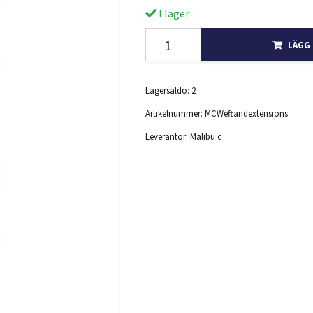
I lager
LÄGG 
Lagersaldo:
2
Artikelnummer:
MCWeftandextensions
Leverantör:
Malibu c