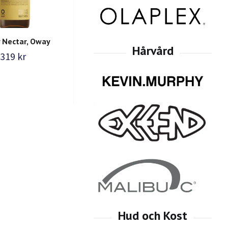
 Nectar, Oway
Raw Mud, Oway 50 ml
319 kr
349 kr