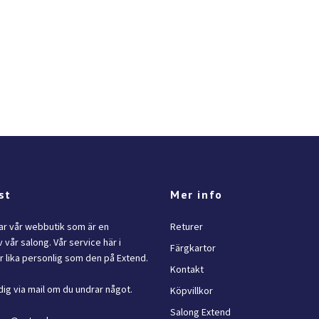
st
Mer info
lar vår webbutik som är en
Returer
 vår salong. Vår service här i
Färgkartor
 lika personlig som den på Extend.
Kontakt
dig via mail om du undrar något.
Köpvillkor
Salong Extend