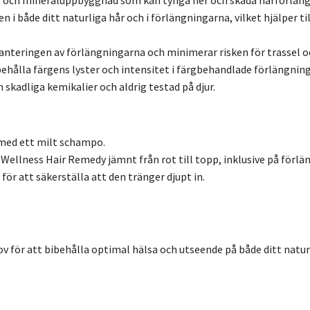
 och mineraluppbyggnad som kan tynga ner och skada hårförläng
 i både ditt naturliga hår och i förlängningarna, vilket hjälper ti
anteringen av förlängningarna och minimerar risken för trassel 
ibehålla färgens lyster och intensitet i färgbehandlade förlängning
 skadliga kemikalier och aldrig testad på djur.
med ett milt schampo.
Wellness Hair Remedy jämnt från rot till topp, inklusive på förlä
ör att säkerställa att den tränger djupt in.
v för att bibehålla optimal hälsa och utseende på både ditt natur