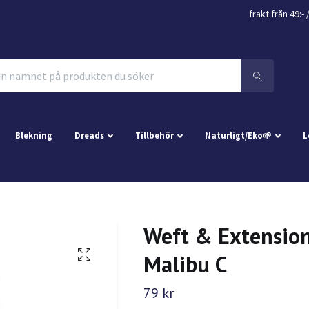
frakt från 49:- 
Blekning
Dreads
Tillbehör
Naturligt/Eko🌱
L
Weft & Extension
Malibu C
79 kr