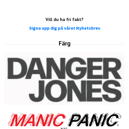
Vill du ha fri fakt?
Signa upp dig på vårat Nyhetsbrev