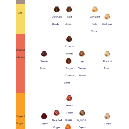
Gold
Dark Gold
Gold
Very Light
Blonde
Blonde
Gold
Gold Toner
Blonde
Chestnut
Chestnut
Blonde
/ Kastanj
Chestnut
Light
Chestnut
Brown
Chestnut
Toner
Copper
Blonde
Chestnut
Blonde
Intense
Copper
Copper /
Blonde
Dark Red
Light Gold
Koppar
Copper
Copper
Copper
Copper