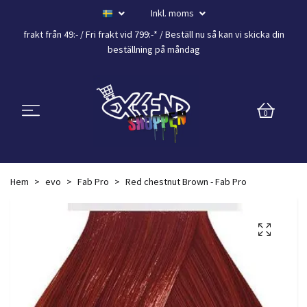
Inkl. moms
frakt från 49:- /
Fri frakt vid 799:-*
/ Beställ nu så kan vi skicka din
beställning
på måndag
0
Hem
evo
Fab Pro
Red chestnut Brown - Fab Pro