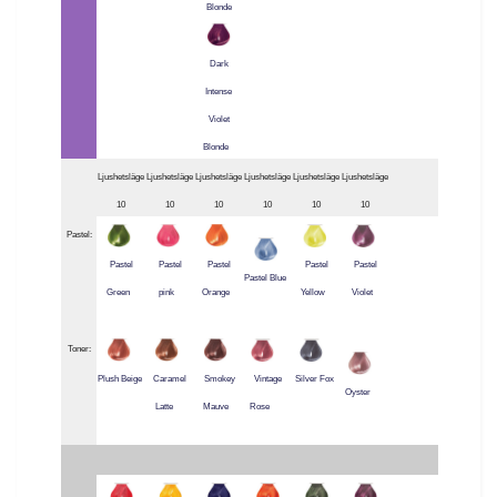
Blonde
Dark
Intense
Violet
Blonde
Ljushetsläge
Ljushetsläge
Ljushetsläge
Ljushetsläge
Ljushetsläge
Ljushetsläge
10
10
10
10
10
10
Pastel:
Pastel
Pastel
Pastel
Pastel
Pastel
Pastel Blue
Green
pink
Orange
Yellow
Violet
Toner:
Plush Beige
Caramel
Smokey
Vintage
Silver Fox
Oyster
Latte
Mauve
Rose