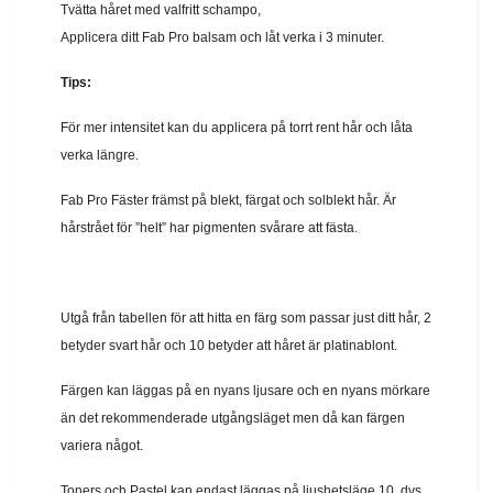
Tvätta håret med valfritt schampo,
Applicera ditt Fab Pro balsam och låt verka i 3 minuter.
Tips:
För mer intensitet kan du applicera på torrt rent hår och låta
verka längre.
Fab Pro Fäster främst på blekt, färgat och solblekt hår. Är
hårstrået för ”helt” har pigmenten svårare att fästa.
Utgå från tabellen för att hitta en färg som passar just ditt hår, 2
betyder svart hår och 10 betyder att håret är platinablont.
Färgen kan läggas på en nyans ljusare och en nyans mörkare
än det rekommenderade utgångsläget men då kan färgen
variera något.
Toners och Pastel kan endast läggas på ljushetsläge 10, dvs