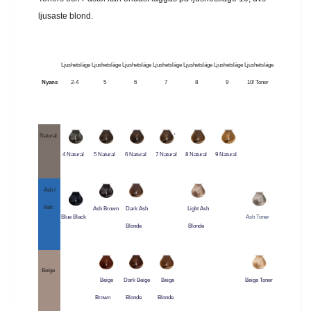
ljusaste blond.
Ljushetsläge
Ljushetsläge
Ljushetsläge
Ljushetsläge
Ljushetsläge
Ljushetsläge
Ljushetsläge
Nyans
2-4
5
6
7
8
9
10/ Toner
Natural
'
4 Natural
5 Natural
6 Natural
7 Natural
8 Natural
9 Natural
Ash /
Ask
Ash Brown
Dark Ash
Light Ash
Blue Black
Ash Toner
Blonde
Blonde
Beige
Beige
Dark Beige
Beige
Beige Toner
Brown
Blonde
Blonde