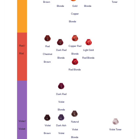
Brown
Toner
Blonde
Blonde
Gold
Copper
Blonde
Red /
Copper Red
Red
Dark Red
Light Gold
Röd
Blonde
Chestnut
Blonde
Red Blonde
Brown
Red Blonde
Dark Red
Violet
Blonde
Violet /
Natural
Violet
Dark Ash
Violett
Violet
Violet Toner
Brown
Violet
Blonde