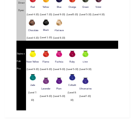
Direct
Red
Yellow
Blue
Orange
Green
Violet
Dyes:
(Level 4-10)
(Level 7-10)
(Level 9-10)
(Level5-10)
(Level 5-10)
(Level 4-10)
Platinum
Black
Chocolate
(Level 1-10)
(Level 4-10)
(Level 8-10)
Staino x
Fab
Lime
Neon Yellow
Flame
Fuchsia
Ruby
Pro:
(Level 9-10)
(Level 6-10)
(Level 9-10)
(Level 5-10)
(Level 9-10)
Jade
Colbaltt
Lavender
Plum
Ultramarine
(Level 7-
(Level 8-
(Level 9-10)
(Level 5-10)
(Level7-10)
10)
10)