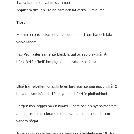
Tvätta håret med valfritt schampo,
Applicera ditt Fab Pro balsam och låt verka i 3 minuter.
Tips:
För mer intensitet kan du applicera på torrt rent hår och låta
verka längre.
Fab Pro Fäster främst på blekt, färgat och solblekt hår. Är
hårstrået för ”helt” har pigmenten svårare att fästa.
Utgå från tabellen för att hitta en färg som passar just ditt hår, 2
betyder svart hår och 10 betyder att håret är platinablont.
Färgen kan läggas på en nyans ljusare och en nyans mörkare
än det rekommenderade utgångsläget men då kan färgen
variera något.
Toners och Pastel kan endast läggas på ljushetsläge 10, dvs