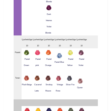
Blonde
Dark
Intense
Violet
Blonde
Ljushetsläge
Ljushetsläge
Ljushetsläge
Ljushetsläge
Ljushetsläge
Ljushetsläge
10
10
10
10
10
10
Pastel:
Pastel
Pastel
Pastel
Pastel
Pastel
Pastel Blue
Green
pink
Orange
Yellow
Violet
Toner:
Plush Beige
Caramel
Smokey
Vintage
Silver Fox
Oyster
Latte
Mauve
Rose