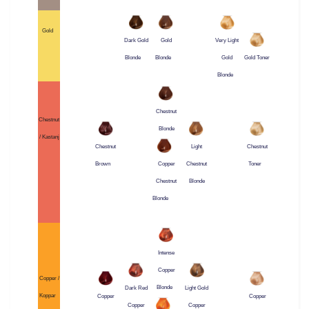
Gold
Dark Gold
Gold
Very Light
Blonde
Blonde
Gold
Gold Toner
Blonde
Chestnut
Chestnut
Blonde
/ Kastanj
Chestnut
Light
Chestnut
Brown
Chestnut
Toner
Copper
Blonde
Chestnut
Blonde
Intense
Copper
Copper /
Blonde
Dark Red
Light Gold
Koppar
Copper
Copper
Copper
Copper