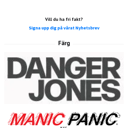
Vill du ha fri fakt?
Signa upp dig på vårat Nyhetsbrev