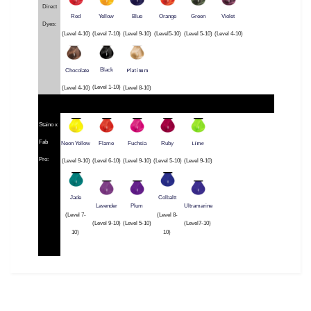
Direct
Red
Yellow
Blue
Orange
Green
Violet
Dyes:
(Level 4-10)
(Level 7-10)
(Level 9-10)
(Level5-10)
(Level 5-10)
(Level 4-10)
Platinum
Black
Chocolate
(Level 1-10)
(Level 4-10)
(Level 8-10)
Staino x
Fab
Lime
Neon Yellow
Flame
Fuchsia
Ruby
Pro:
(Level 9-10)
(Level 6-10)
(Level 9-10)
(Level 5-10)
(Level 9-10)
Jade
Colbaltt
Lavender
Plum
Ultramarine
(Level 7-
(Level 8-
(Level 9-10)
(Level 5-10)
(Level7-10)
10)
10)