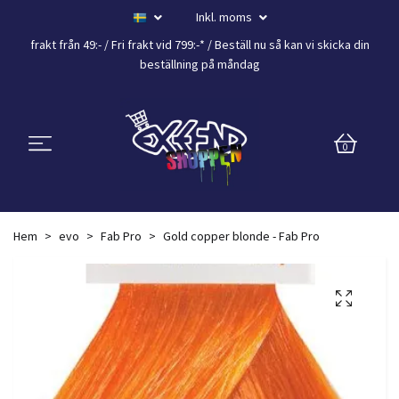
Inkl. moms
frakt från 49:- /
Fri frakt vid 799:-*
/ Beställ nu så kan vi skicka din
beställning
på måndag
0
Hem
evo
Fab Pro
Gold copper blonde - Fab Pro