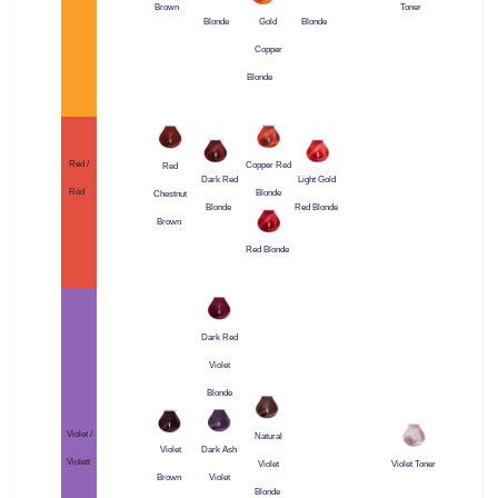
Brown
Toner
Blonde
Blonde
Gold
Copper
Blonde
Red /
Copper Red
Red
Dark Red
Light Gold
Röd
Blonde
Chestnut
Blonde
Red Blonde
Brown
Red Blonde
Dark Red
Violet
Blonde
Violet /
Natural
Violet
Dark Ash
Violett
Violet
Violet Toner
Brown
Violet
Blonde