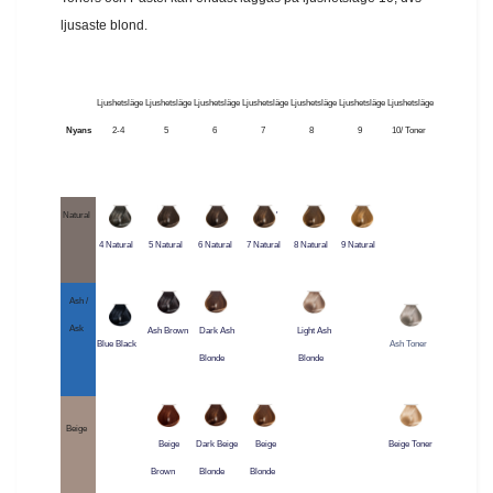
ljusaste blond.
Ljushetsläge
Ljushetsläge
Ljushetsläge
Ljushetsläge
Ljushetsläge
Ljushetsläge
Ljushetsläge
Nyans
2-4
5
6
7
8
9
10/ Toner
Natural
'
4 Natural
5 Natural
6 Natural
7 Natural
8 Natural
9 Natural
Ash /
Ask
Ash Brown
Dark Ash
Light Ash
Blue Black
Ash Toner
Blonde
Blonde
Beige
Beige
Dark Beige
Beige
Beige Toner
Brown
Blonde
Blonde