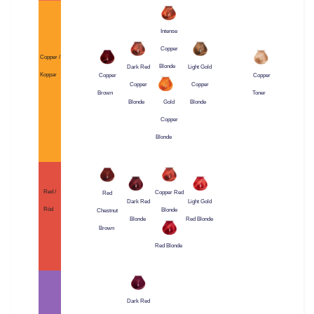
Intense
Copper
Copper /
Blonde
Dark Red
Light Gold
Koppar
Copper
Copper
Copper
Copper
Brown
Toner
Blonde
Blonde
Gold
Copper
Blonde
Red /
Copper Red
Red
Dark Red
Light Gold
Röd
Blonde
Chestnut
Blonde
Red Blonde
Brown
Red Blonde
Dark Red