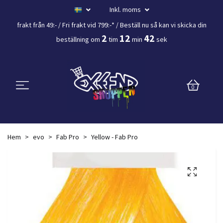
Inkl. moms
frakt från 49:- /
Fri frakt vid 799:-*
/ Beställ nu så kan vi skicka din
2
12
41
beställning
om
tim
min
sek
0
Hem
evo
Fab Pro
Yellow - Fab Pro