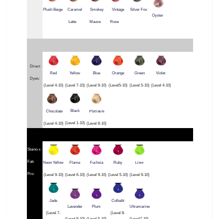
Plush Beige
Caramel
Smokey
Vintage
Silver Fox
Oyster
Latte
Mauve
Rose
Direct
Red
Yellow
Blue
Orange
Green
Violet
Dyes:
(Level 4-10)
(Level 7-10)
(Level 9-10)
(Level5-10)
(Level 5-10)
(Level 4-10)
Platinum
Black
Chocolate
(Level 1-10)
(Level 4-10)
(Level 8-10)
Staino x
Fab
Lime
Neon Yellow
Flame
Fuchsia
Ruby
Pro:
(Level 9-10)
(Level 6-10)
(Level 9-10)
(Level 5-10)
(Level 9-10)
Jade
Colbaltt
Lavender
Plum
Ultramarine
(Level 7-
(Level 8-
(Level 9-10)
(Level 5-10)
(Level7-10)