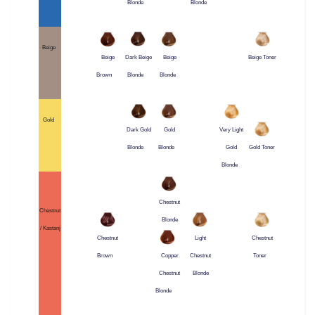
Blonde
Blonde
Beige
Beige
Dark Beige
Beige
Beige Toner
Brown
Blonde
Blonde
Gold
Dark Gold
Gold
Very Light
Blonde
Blonde
Gold
Gold Toner
Blonde
Chestnut
Chestnut
Blonde
/ Kastanj
Chestnut
Light
Chestnut
Brown
Chestnut
Toner
Copper
Blonde
Chestnut
Blonde