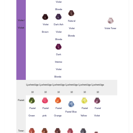
Violet
Blonde
Violet /
Natural
Violet
Dark Ash
Violett
Violet
Violet Toner
Brown
Violet
Blonde
Blonde
Dark
Intense
Violet
Blonde
Ljushetsläge
Ljushetsläge
Ljushetsläge
Ljushetsläge
Ljushetsläge
Ljushetsläge
10
10
10
10
10
10
Pastel:
Pastel
Pastel
Pastel
Pastel
Pastel
Pastel Blue
Green
pink
Orange
Yellow
Violet
Toner: