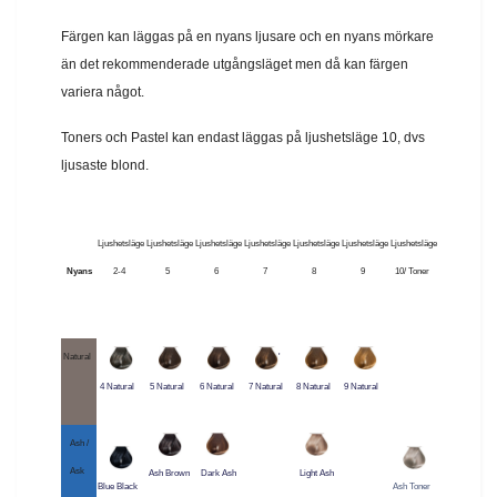
Färgen kan läggas på en nyans ljusare och en nyans mörkare
än det rekommenderade utgångsläget men då kan färgen
variera något.
Toners och Pastel kan endast läggas på ljushetsläge 10, dvs
ljusaste blond.
Ljushetsläge
Ljushetsläge
Ljushetsläge
Ljushetsläge
Ljushetsläge
Ljushetsläge
Ljushetsläge
Nyans
2-4
5
6
7
8
9
10/ Toner
Natural
'
4 Natural
5 Natural
6 Natural
7 Natural
8 Natural
9 Natural
Ash /
Ask
Ash Brown
Dark Ash
Light Ash
Blue Black
Ash Toner