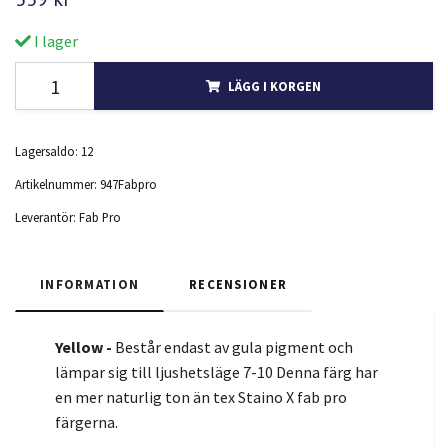
I lager
LÄGG I KORGEN
Lagersaldo:
12
Artikelnummer:
947Fabpro
Leverantör:
Fab Pro
INFORMATION
RECENSIONER
Yellow -
Består endast av gula pigment och
lämpar sig till ljushetsläge 7-10 Denna färg har
en mer naturlig ton än tex Staino X fab pro
färgerna.