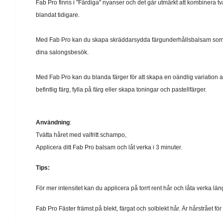
Fab Pro finns i "Färdiga" nyanser och det går utmärkt att kombinera två 
blandat tidigare.
Med Fab Pro kan du skapa skräddarsydda färgunderhållsbalsam som m
dina salongsbesök.
Med Fab Pro kan du blanda färger för att skapa en oändlig variation 
befintlig färg, fylla på färg eller skapa toningar och pastellfärger.
Användning
:
Tvätta håret med valfritt schampo,
Applicera ditt Fab Pro balsam och låt verka i 3 minuter.
Tips:
För mer intensitet kan du applicera på torrt rent hår och låta verka län
Fab Pro Fäster främst på blekt, färgat och solblekt hår. Är hårstrået för