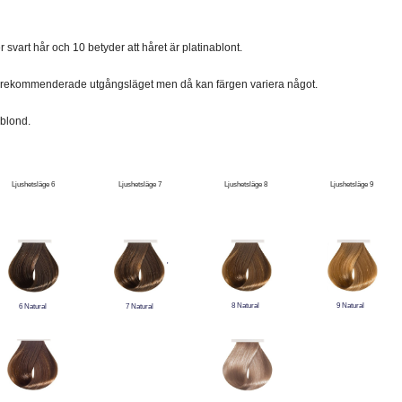
er svart hår och 10 betyder att håret är platinablont.
t rekommenderade utgångsläget men då kan färgen variera något.
 blond.
Ljushetsläge 6
Ljushetsläge 7
Ljushetsläge 8
Ljushetsläge 9
'
8 Natural
9 Natural
6 Natural
7 Natural