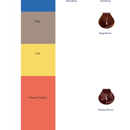
Blue Black
Ash Brown
Beige
Beige Brown
Gold
Chestnut / Kastanj
Chestnut Brown