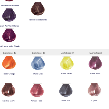
Dark Red Violet Blonde
Natural Violet Blonde
Dark Ash Violet Blonde
rk Intense Violet Blonde
Ljushetsläge 10
Ljushetsläge 10
Ljushetsläge 10
Ljushetsläge 10
Pastel Yellow
Pastel Violet
Pastel Orange
Pastel Blue
Silver Fox
Oyster
Smokey Mauve
Vintage Rose