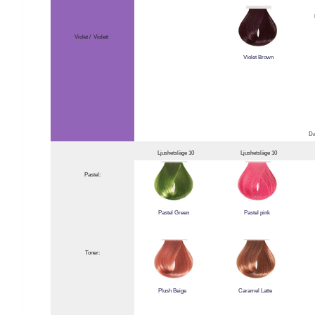
Violet / Violett
Violet Brown
Da
Ljushetsläge 10
Ljushetsläge 10
Pastel:
Pastel Green
Pastel pink
Toner:
Plush Beige
Caramel Latte