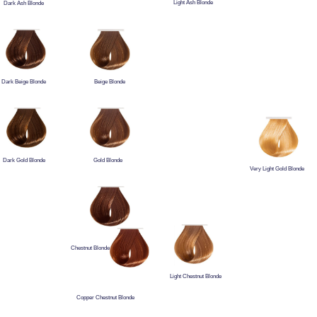
Light Ash Blonde
Dark Ash Blonde
Dark Beige Blonde
Beige Blonde
Dark Gold Blonde
Gold Blonde
Very Light Gold Blonde
Chestnut Blonde
Light Chestnut Blonde
Copper Chestnut Blonde