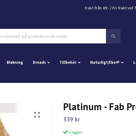
frakt från 49:- /
Fri frakt vid 
Blekning
Dreads
Tillbehör
Naturligt/Eko🌱
L
Platinum - Fab P
339 kr
I lager