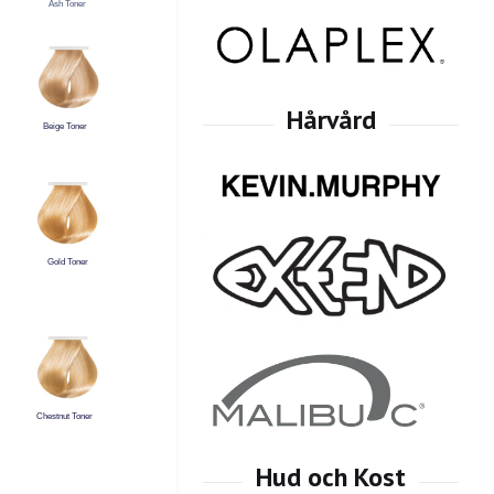
Ash Toner
Beige Toner
Gold Toner
Chestnut Toner