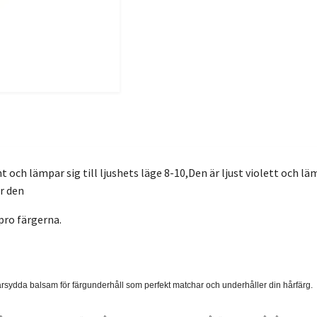
 och lämpar sig till ljushets läge 8-10,Den är ljust violett och l
ir den
pro färgerna.
arsydda balsam för färgunderhåll som perfekt matchar och underhåller din hårfärg.