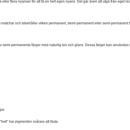
eller flera nyanser för att få en helt egen nyans. Det går även att utgå från eget re
atchar och bibehåller vilken permanent, demi-permanent eller semi-permanent f
av semi-permanenta färger med naturlig ton och glans. Dessa färger kan användas f
gre.
 ”helt” har pigmenten svårare att fästa.