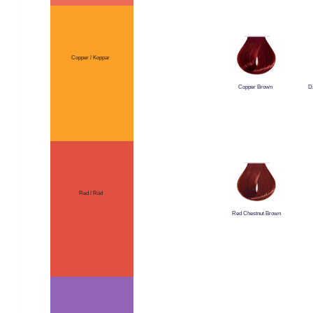
Copper / Koppar
D
Copper Brown
Red / Röd
Red Chestnut Brown