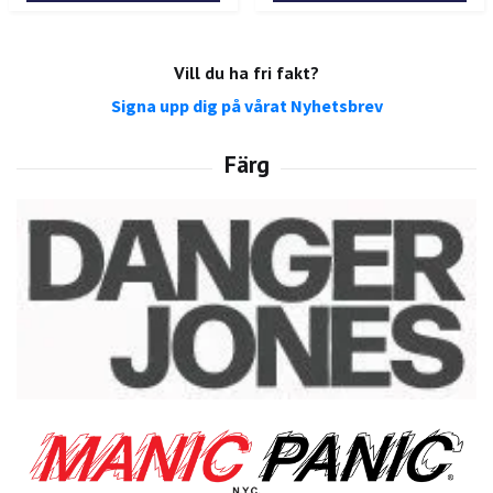
Vill du ha fri fakt?
Signa upp dig på vårat Nyhetsbrev