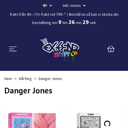
Inkl. moms
frakt från 49:- /
Fri frakt vid 799:-*
/ Beställ nu så kan vi skicka din
9
36
28
beställning
om
tim
min
sek
0
Hem
Hårfärg
Danger Jones
Danger Jones