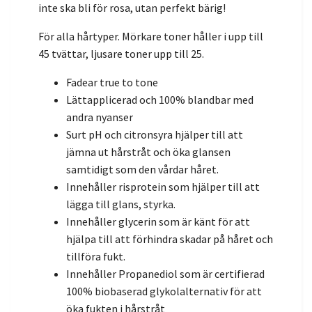
inte ska bli för rosa, utan perfekt bärig!
För alla hårtyper.
Mörkare toner håller i upp till
45 tvättar,
ljusare toner upp till 25.
Fadear true to tone
Lättapplicerad och 100% blandbar med
andra nyanser
Surt pH och citronsyra hjälper till att
jämna ut hårstråt och öka glansen
samtidigt som den vårdar håret.
Innehåller risprotein som hjälper till att
lägga till glans,
styrka.
Innehåller glycerin som är känt för att
hjälpa till att förhindra skadar på håret och
tillföra fukt.
Innehåller Propanediol
som är certifierad
100% biobaserad glykolalternativ för att
öka fukten i hårstråt