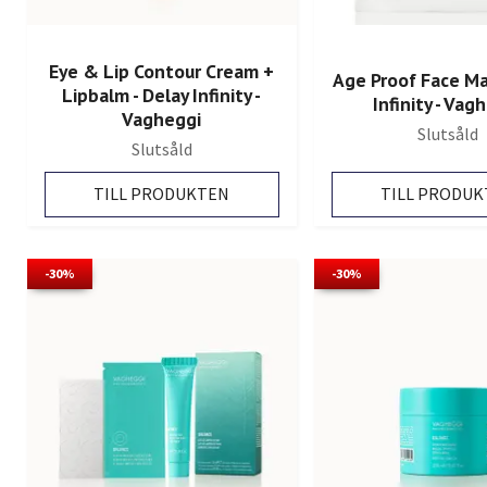
Eye & Lip Contour Cream +
Age Proof Face Ma
Lipbalm - Delay Infinity -
Infinity - Vag
Vagheggi
Slutsåld
Slutsåld
TILL PRODUK
TILL PRODUKTEN
-30%
-30%