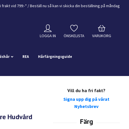
i frakt vid 799:-*
/ Beställ nu så kan vi skicka din beställning
på måndag
0
LOGGA IN
ÖNSKELISTA
VARUKORG
öshår
REA
Hårfärgningsguide
Vill du ha fri fakt?
Signa upp dig på vårat
Nyhetsbrev
re Hudvård