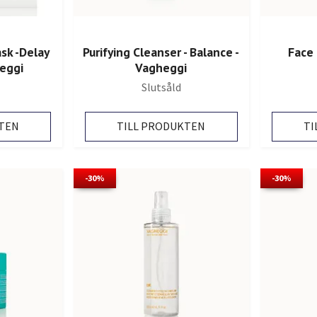
sk -Delay
Purifying Cleanser - Balance -
Face 
heggi
Vagheggi
Slutsåld
TEN
TILL PRODUKTEN
TI
-30%
-30%