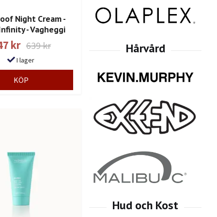
oof Night Cream -
Infinity - Vagheggi
47 kr
639 kr
I lager