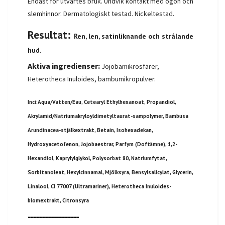
Endast för utvärtes bruk. Undvik kontakt med ögon och
slemhinnor. Dermatologiskt testad. Nickeltestad.
Resultat:
Ren, len, satinliknande och strålande
hud.
Aktiva ingredienser:
Jojobamikrosfärer,
Heterotheca Inuloides, bambumikropulver.
Inci:
Aqua/Vatten/Eau, Cetearyl Ethylhexanoat, Propandiol,
Akrylamid/Natriumakryloyldimetyltaurat-sampolymer, Bambusa
Arundinacea-stjälkextrakt, Betain, Isohexadekan,
Hydroxyacetofenon, Jojobaestrar, Parfym (Doftämne), 1,2-
Hexandiol, Kaprylylglykol, Polysorbat 80, Natriumfytat,
Sorbitanoleat, Hexylcinnamal, Mjölksyra, Bensylsalicylat, Glycerin,
Linalool, CI 77007 (Ultramariner), Heterotheca Inuloides-
blomextrakt, Citronsyra
-----------------