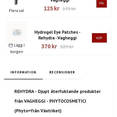
VAL
125 kr
179 kr
Flera val
Hydrogel Eye Patches -
Rehydra - Vagheggi
Lägg i
370 kr
529 kr
korgen
INFORMATION
RECENSIONER
REHYDRA - Djupt återfuktande produkter
från VAGHEGGI - PHYTOCOSMETICI
(Phyto=från Växtriket)