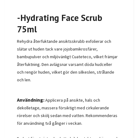
-Hydrating Face Scrub
75ml
Rehydra återfuktande ansiktsskrubb exfolierar och
slätar ut huden tack vare jojobamikrosfärer,
bambupulver och miljövänligt Cuateteco, vilket främjar
återfuktning. Den avlägsnar varsamt döda hudceller
och rengör huden, vilket gör den silkeslen, strålande
och len.
Användning:
Applicera på ansikte, hals och
dekolletage, massera försiktigt med cirkulerande
rörelser och skölj sedan med vatten. Rekommenderas
för användning två gånger i veckan.