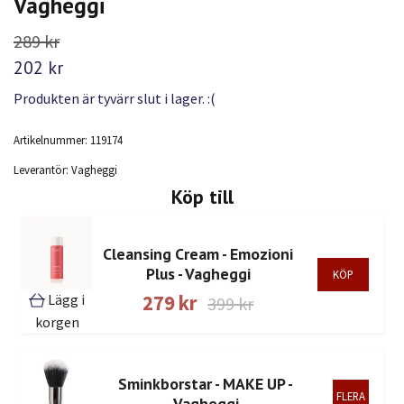
Vagheggi
289 kr
202 kr
Produkten är tyvärr slut i lager. :(
Artikelnummer:
119174
Leverantör:
Vagheggi
Köp till
Cleansing Cream - Emozioni
Plus - Vagheggi
Lägg i
279 kr
399 kr
korgen
Sminkborstar - MAKE UP -
FLERA
Vagheggi