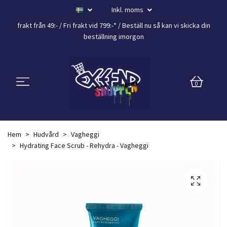
Inkl. moms
frakt från 49:- /
Fri frakt vid 799:-*
/ Beställ nu så kan vi skicka din
beställning
imorgon
0
Hem
Hudvård
Vagheggi
Hydrating Face Scrub - Rehydra - Vagheggi