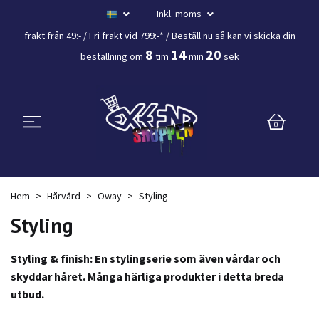
Inkl. moms
frakt från 49:- /
Fri frakt vid 799:-*
/ Beställ nu så kan vi skicka din
8
14
19
beställning
om
tim
min
sek
0
Hem
Hårvård
Oway
Styling
Styling
Styling & finish:
En stylingserie som även vårdar och
skyddar håret. Många härliga produkter i detta breda
utbud.