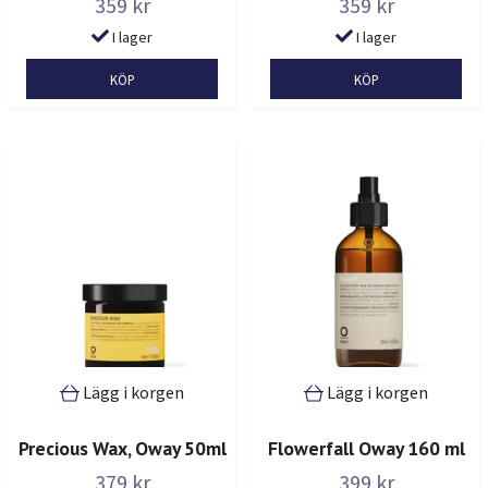
359 kr
359 kr
I lager
I lager
Lägg i korgen
Lägg i korgen
Precious Wax, Oway 50ml
Flowerfall Oway 160 ml
379 kr
399 kr