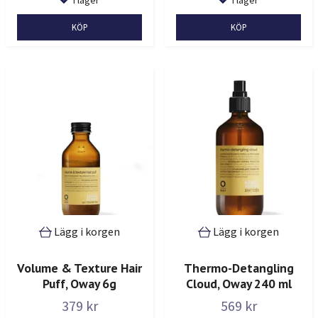
I lager
I lager
Lägg i korgen
Lägg i korgen
Volume & Texture Hair
Thermo-Detangling
Puff, Oway 6g
Cloud, Oway 240 ml
379 kr
569 kr