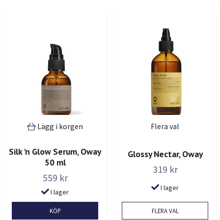
Lägg i korgen
Flera val
Silk 'n Glow Serum, Oway
Glossy Nectar, Oway
50 ml
319 kr
559 kr
I lager
I lager
FLERA VAL