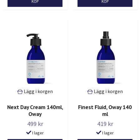
Lägg i korgen
Lägg i korgen
Next Day Cream 140ml,
Finest Fluid, Oway 140
Oway
ml
499 kr
419 kr
I lager
I lager