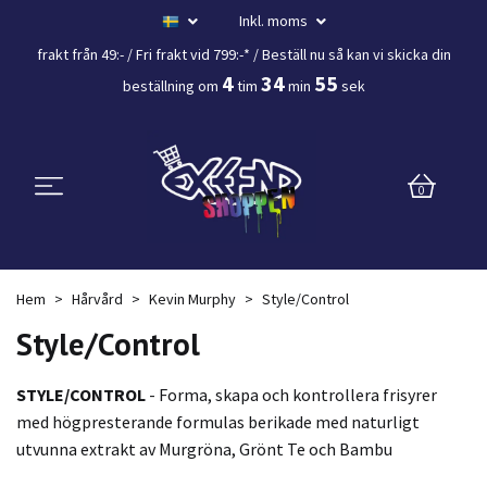
Inkl. moms
frakt från 49:- /
Fri frakt vid 799:-*
/ Beställ nu så kan vi skicka din
4
34
54
beställning
om
tim
min
sek
0
Hem
Hårvård
Kevin Murphy
Style/Control
Style/Control
STYLE/CONTROL
- Forma, skapa och kontrollera frisyrer
med högpresterande formulas berikade med naturligt
utvunna extrakt av Murgröna, Grönt Te och Bambu