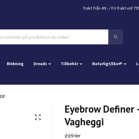
frakt från 49:- /
Fri frakt vid 79
Blekning
Dreads
Tillbehör
Naturligt/Eko🌱
L
ggi
Eyebrow Definer 
Vagheggi
219 kr