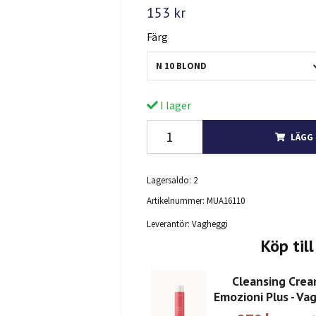
153 kr
Färg
N 10 BLOND
I lager
LÄGG 
Lagersaldo:
2
Artikelnummer:
MUA16110
Leverantör:
Vagheggi
Köp till
Cleansing Crea
Emozioni Plus - Va