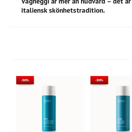
Vagheggi är mer än hudvård – det är
italiensk skönhetstradition.
-30%
-30%