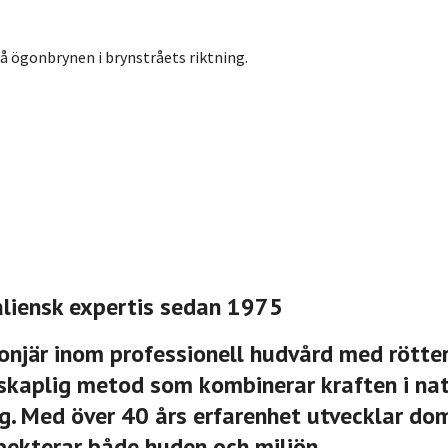
å ögonbrynen i brynstråets riktning.
aliensk expertis sedan 1975
onjär inom professionell hudvård med rötter
skaplig metod som kombinerar kraften i nat
. Med över 40 års erfarenhet utvecklar dom
pekterar både huden och miljön.