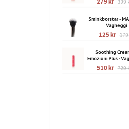
279 kr
399 
Sminkborstar - MA
Vagheggi
125 kr
179
Soothing Crea
Emozioni Plus - Va
510 kr
729 