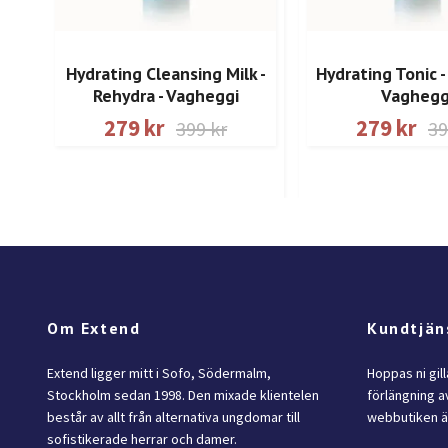
Hydrating Cleansing Milk -
Hydrating Tonic -
Rehydra - Vagheggi
Vaghegg
279 kr
279 kr
399 kr
39
Om Extend
Kundtjän
Extend ligger mitt i Sofo, Södermalm,
Hoppas ni gil
Stockholm sedan 1998. Den mixade klientelen
förlängning av
består av allt från alternativa ungdomar till
webbutiken är
sofistikerade herrar och damer.