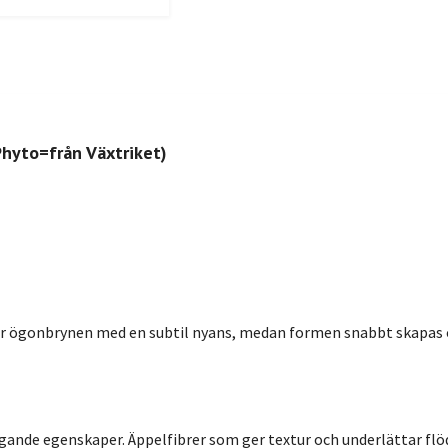
hyto=från Växtriket)
r ögonbrynen med en subtil nyans, medan formen snabbt skapas oc
nde egenskaper. Äppelfibrer som ger textur och underlättar flö