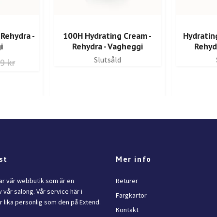
 Rehydra -
100H Hydrating Cream -
Hydratin
i
Rehydra - Vagheggi
Rehyd
Slutsåld
9 kr
st
Mer info
lar vår webbutik som är en
Returer
 vår salong. Vår service här i
Färgkartor
 lika personlig som den på Extend.
Kontakt