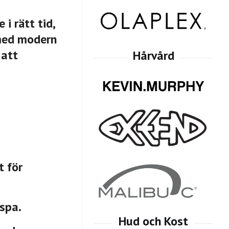
i rätt tid,
 med modern
 att
t för
 spa.