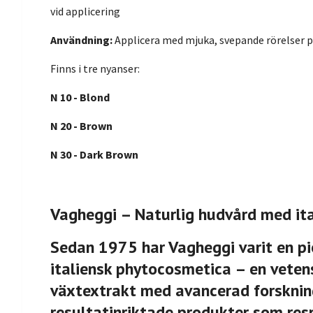
vid applicering
Användning:
Applicera med mjuka, svepande rörelser p
Finns i tre nyanser:
N 10 - Blond
N 20 - Brown
N 30 - Dark Brown
Vagheggi – Naturlig hudvård med it
Sedan 1975 har Vagheggi varit en pi
italiensk phytocosmetica – en veten
växtextrakt med avancerad forskning
resultatinriktade produkter som res