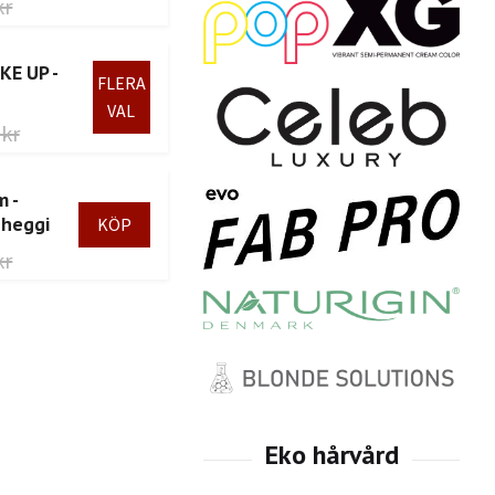
kr
KE UP -
FLERA
VAL
 kr
m -
gheggi
kr