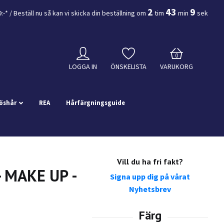
2
43
8
9:-*
/ Beställ nu så kan vi skicka din beställning
om
tim
min
sek
0
LOGGA IN
ÖNSKELISTA
VARUKORG
öshår
REA
Hårfärgningsguide
Vill du ha fri fakt?
- MAKE UP -
Signa upp dig på vårat
Nyhetsbrev