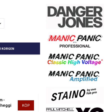
I KORGEN
m -
gheggi