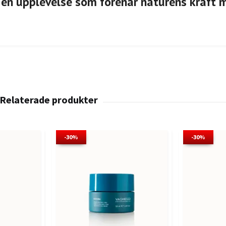
 en upplevelse som förenar naturens kraft 
-30%
-30%