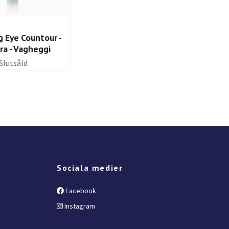
g Eye Countour -
Moisturizing Mineral Face
ra - Vagheggi
Mask - Rehydra - Vagheggi
Slutsåld
Slutsåld
Sociala medier
Facebook
Instagram