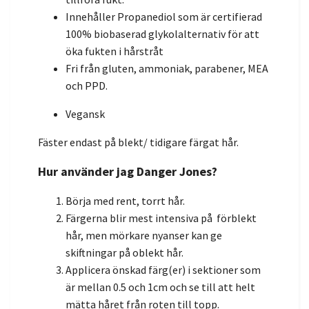
Innehåller Propanediol
som är certifierad
100% biobaserad glykolalternativ för att
öka fukten i hårstråt
Fri från gluten, ammoniak, parabener, MEA
och PPD.
Vegansk
Fäster endast på blekt/ tidigare färgat hår.
Hur använder jag Danger Jones?
Börja med rent,
torrt hår.
Färgerna blir mest intensiva på förblekt
hår, men mörkare nyanser kan ge
skiftningar på oblekt hår.
Applicera önskad färg(er) i sektioner som
är mellan 0.5 och 1cm och se till att helt
mätta håret från roten till topp.