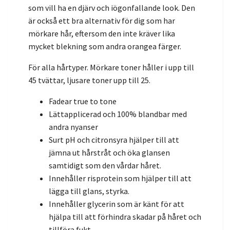
som vill ha en djärv och iögonfallande look.
Den
är också ett bra alternativ för dig som har
mörkare hår,
eftersom den inte kräver lika
mycket blekning som andra orangea färger.
För alla hårtyper.
Mörkare toner håller i upp till
45 tvättar,
ljusare toner upp till 25.
Fadear true to tone
Lättapplicerad och 100% blandbar med
andra nyanser
Surt pH och citronsyra hjälper till att
jämna ut hårstråt och öka glansen
samtidigt som den vårdar håret.
Innehåller risprotein som hjälper till att
lägga till glans,
styrka.
Innehåller glycerin som är känt för att
hjälpa till att förhindra skadar på håret och
tillföra fukt.