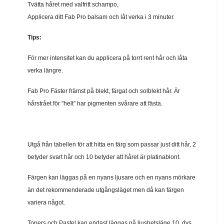
Tvätta håret med valfritt schampo,
Applicera ditt Fab Pro balsam och låt verka i 3 minuter.
Tips:
För mer intensitet kan du applicera på torrt rent hår och låta
verka längre.
Fab Pro Fäster främst på blekt, färgat och solblekt hår. Är
hårstrået för ”helt” har pigmenten svårare att fästa.
Utgå från tabellen för att hitta en färg som passar just ditt hår, 2
betyder svart hår och 10 betyder att håret är platinablont.
Färgen kan läggas på en nyans ljusare och en nyans mörkare
än det rekommenderade utgångsläget men då kan färgen
variera något.
Toners och Pastel kan endast läggas på ljushetsläge 10, dvs