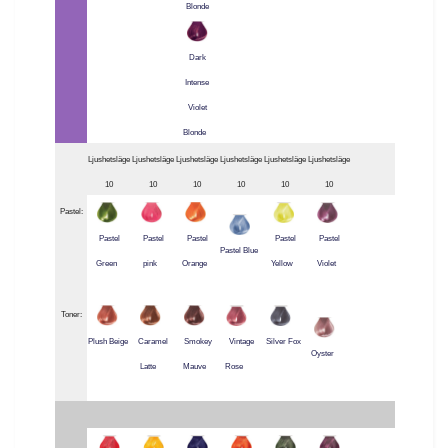
Blonde
Dark
Intense
Violet
Blonde
Ljushetsläge
Ljushetsläge
Ljushetsläge
Ljushetsläge
Ljushetsläge
Ljushetsläge
10
10
10
10
10
10
Pastel:
Pastel
Pastel
Pastel
Pastel
Pastel
Pastel Blue
Green
pink
Orange
Yellow
Violet
Toner:
Plush Beige
Caramel
Smokey
Vintage
Silver Fox
Oyster
Latte
Mauve
Rose