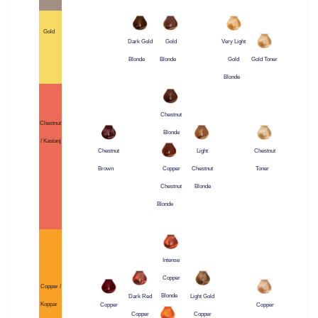
Gold
Dark Gold
Gold
Very Light
Blonde
Blonde
Gold
Gold Toner
Blonde
Chestnut
Chestnut
Blonde
/ Kastanj
Chestnut
Light
Chestnut
Brown
Chestnut
Toner
Copper
Blonde
Chestnut
Blonde
Intense
Copper
Copper /
Blonde
Dark Red
Light Gold
Koppar
Copper
Copper
Copper
Copper