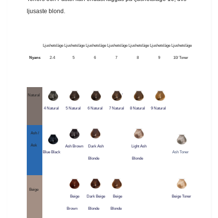
ljusaste blond.
Ljushetsläge
Ljushetsläge
Ljushetsläge
Ljushetsläge
Ljushetsläge
Ljushetsläge
Ljushetsläge
Nyans
2-4
5
6
7
8
9
10/ Toner
Natural
'
4 Natural
5 Natural
6 Natural
7 Natural
8 Natural
9 Natural
Ash /
Ask
Ash Brown
Dark Ash
Light Ash
Blue Black
Ash Toner
Blonde
Blonde
Beige
Beige
Dark Beige
Beige
Beige Toner
Brown
Blonde
Blonde