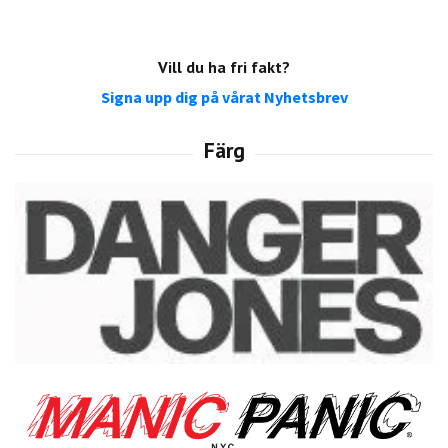
Vill du ha fri fakt?
Signa upp dig på vårat Nyhetsbrev