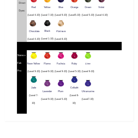
Direct
Red
Yellow
Blue
Orange
Green
Violet
Dyes:
(Level 4-10)
(Level 7-10)
(Level 9-10)
(Level5-10)
(Level 5-10)
(Level 4-10)
Platinum
Black
Chocolate
(Level 1-10)
(Level 4-10)
(Level 8-10)
Staino x
Fab
Lime
Neon Yellow
Flame
Fuchsia
Ruby
Pro:
(Level 9-10)
(Level 6-10)
(Level 9-10)
(Level 5-10)
(Level 9-10)
Jade
Colbaltt
Lavender
Plum
Ultramarine
(Level 7-
(Level 8-
(Level 9-10)
(Level 5-10)
(Level7-10)
10)
10)