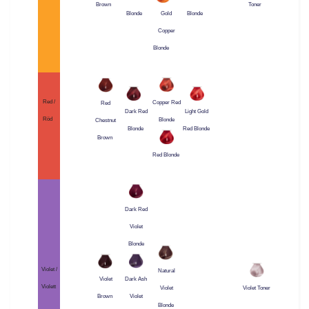
Brown
Toner
Blonde
Blonde
Gold
Copper
Blonde
Red /
Copper Red
Red
Dark Red
Light Gold
Röd
Blonde
Chestnut
Blonde
Red Blonde
Brown
Red Blonde
Dark Red
Violet
Blonde
Violet /
Natural
Violet
Dark Ash
Violett
Violet
Violet Toner
Brown
Violet
Blonde