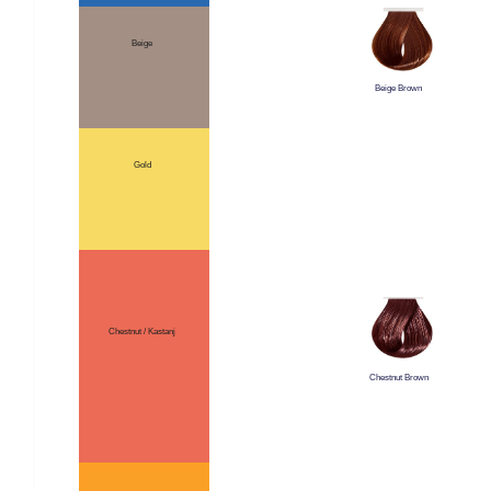
Beige
Beige Brown
Gold
Chestnut / Kastanj
Chestnut Brown