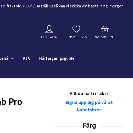
/
Fri frakt vid 799:-*
/ Beställ nu så kan vi skicka din beställning
imorgon
0
LOGGA IN
ÖNSKELISTA
VARUKORG
öshår
REA
Hårfärgningsguide
Vill du ha fri fakt?
ab Pro
Signa upp dig på vårat
Nyhetsbrev