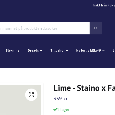
frakt från 49:- 
Blekning
Dreads
Tillbehör
Naturligt/Eko🌱
L
Lime - Staino x F
339 kr
I lager