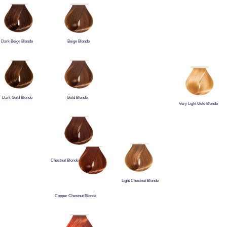
Dark Beige Blonde
Beige Blonde
Dark Gold Blonde
Gold Blonde
Very Light Gold Blonde
Chestnut Blonde
Light Chestnut Blonde
Copper Chestnut Blonde