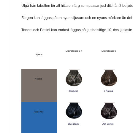
Utgå från tabellen för att hitta en färg som passar just ditt hår, 2 betyd
Färgen kan läggas på en nyans ljusare och en nyans mörkare än de
Toners och Pastel kan endast läggas på ljushetsläge 10, dvs ljusaste
Ljushetsläge 2-4
Ljushetsläge 5
Nyans
Natural
4 Natural
5 Natural
Ash / Ask
Blue Black
Ash Brown