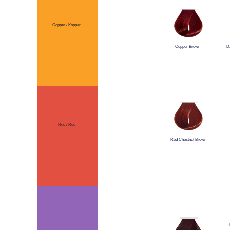
Copper / Koppar
D
Copper Brown
Red / Röd
Red Chestnut Brown