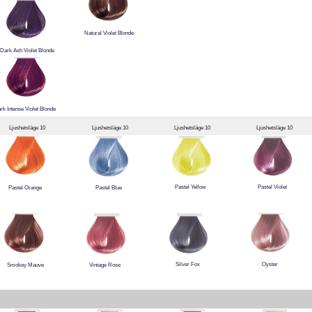
Natural Violet Blonde
Dark Ash Violet Blonde
rk Intense Violet Blonde
Ljushetsläge 10
Ljushetsläge 10
Ljushetsläge 10
Ljushetsläge 10
Pastel Yellow
Pastel Violet
Pastel Orange
Pastel Blue
Silver Fox
Oyster
Smokey Mauve
Vintage Rose