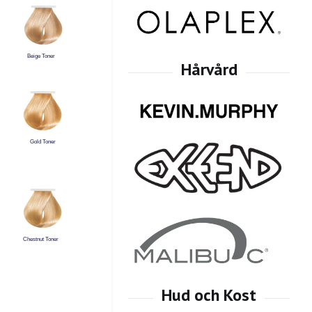
Beige Toner
Gold Toner
Chestnut Toner