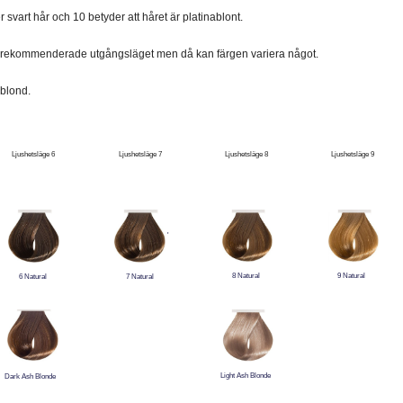
er svart hår och 10 betyder att håret är platinablont.
t rekommenderade utgångsläget men då kan färgen variera något.
 blond.
Ljushetsläge 6
Ljushetsläge 7
Ljushetsläge 8
Ljushetsläge 9
'
8 Natural
9 Natural
6 Natural
7 Natural
Light Ash Blonde
Dark Ash Blonde