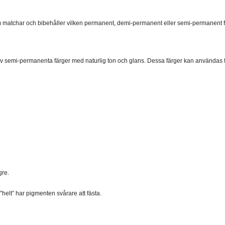
atchar och bibehåller vilken permanent, demi-permanent eller semi-permanent f
av semi-permanenta färger med naturlig ton och glans. Dessa färger kan användas f
gre.
 ”helt” har pigmenten svårare att fästa.