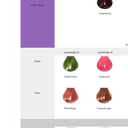
Violet / Violett
Violet Brown
Da
Ljushetsläge 10
Ljushetsläge 10
Pastel:
Pastel Green
Pastel pink
Toner:
Plush Beige
Caramel Latte