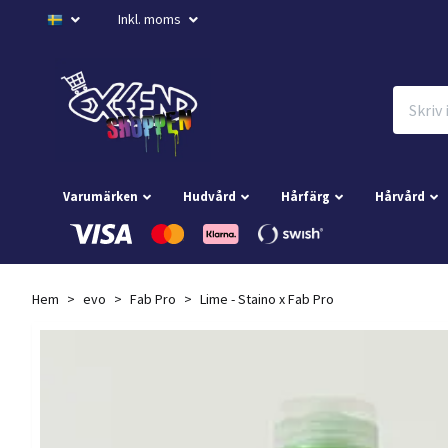
Inkl. moms
Varumärken
Hudvård
Hårfärg
Hårvård
Hem
evo
Fab Pro
Lime - Staino x Fab Pro