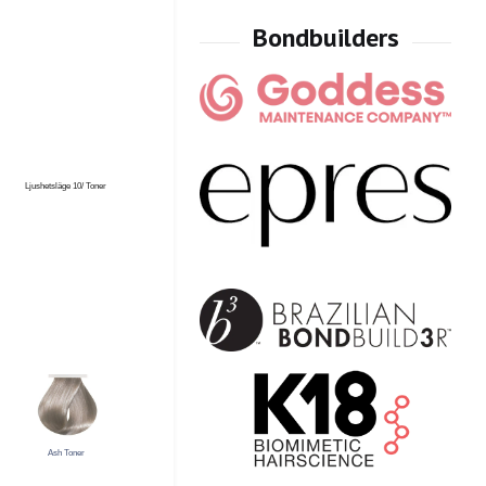
Ljushetsläge 10/ Toner
Ash Toner