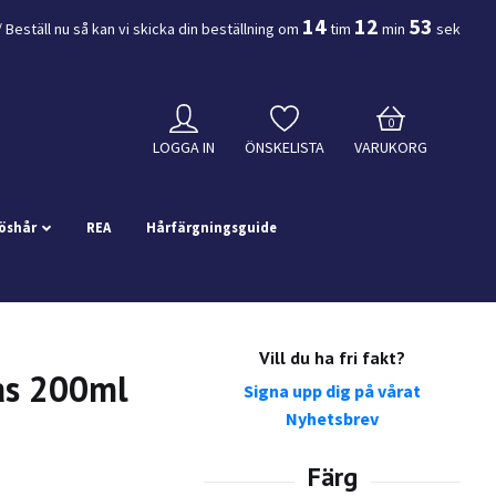
14
12
52
 Beställ nu så kan vi skicka din beställning
om
tim
min
sek
0
LOGGA IN
ÖNSKELISTA
VARUKORG
öshår
REA
Hårfärgningsguide
Vill du ha fri fakt?
as 200ml
Signa upp dig på vårat
Nyhetsbrev