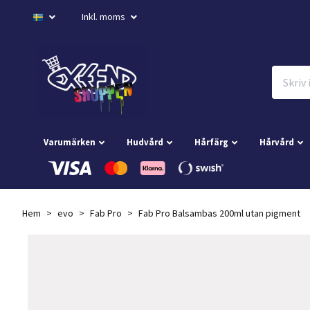
Inkl. moms
Varumärken
Hudvård
Hårfärg
Hårvård
Hem
evo
Fab Pro
Fab Pro Balsambas 200ml utan pigment