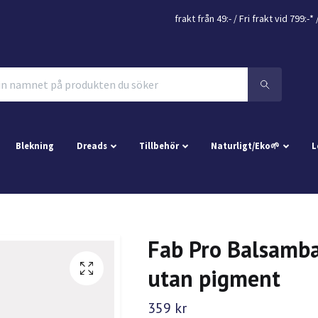
frakt från 49:- /
Fri frakt vid 799:-*
/
Blekning
Dreads
Tillbehör
Naturligt/Eko🌱
L
Fab Pro Balsamb
utan pigment
359 kr