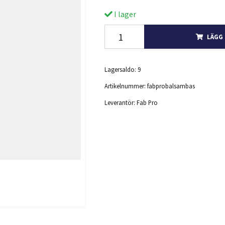
I lager
LÄGG 
Lagersaldo:
9
Artikelnummer:
fabprobalsambas
Leverantör:
Fab Pro