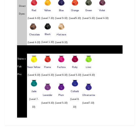
Direct
Red
Yellow
Blue
Orange
Green
Violet
Dyes:
(Level 4-10)
(Level 7-10)
(Level 9-10)
(Level5-10)
(Level 5-10)
(Level 4-10)
Platinum
Black
Chocolate
(Level 1-10)
(Level 4-10)
(Level 8-10)
Staino x
Fab
Lime
Neon Yellow
Flame
Fuchsia
Ruby
Pro:
(Level 9-10)
(Level 6-10)
(Level 9-10)
(Level 5-10)
(Level 9-10)
Jade
Colbaltt
Lavender
Plum
Ultramarine
(Level 7-
(Level 8-
(Level 9-10)
(Level 5-10)
(Level7-10)
10)
10)