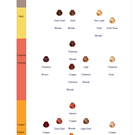
Gold
Dark Gold
Gold
Very Light
Blonde
Blonde
Gold
Gold Toner
Blonde
Chestnut
Chestnut
Blonde
/ Kastanj
Chestnut
Light
Chestnut
Brown
Chestnut
Toner
Copper
Blonde
Chestnut
Blonde
Intense
Copper
Copper /
Blonde
Dark Red
Light Gold
Koppar
Copper
Copper