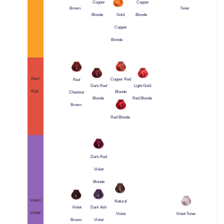
Copper
Copper
Brown
Toner
Blonde
Blonde
Gold
Copper
Blonde
Red /
Copper Red
Red
Dark Red
Light Gold
Röd
Blonde
Chestnut
Blonde
Red Blonde
Brown
Red Blonde
Dark Red
Violet
Blonde
Violet /
Natural
Violet
Dark Ash
Violett
Violet
Violet Toner
Brown
Violet