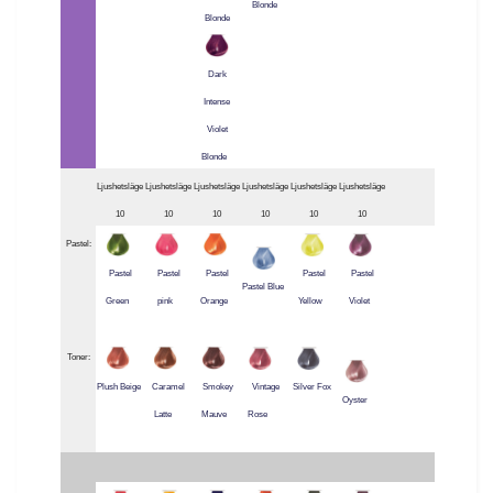
Blonde
Blonde
Dark
Intense
Violet
Blonde
Ljushetsläge
Ljushetsläge
Ljushetsläge
Ljushetsläge
Ljushetsläge
Ljushetsläge
10
10
10
10
10
10
Pastel:
Pastel
Pastel
Pastel
Pastel
Pastel
Pastel Blue
Green
pink
Orange
Yellow
Violet
Toner:
Plush Beige
Caramel
Smokey
Vintage
Silver Fox
Oyster
Latte
Mauve
Rose