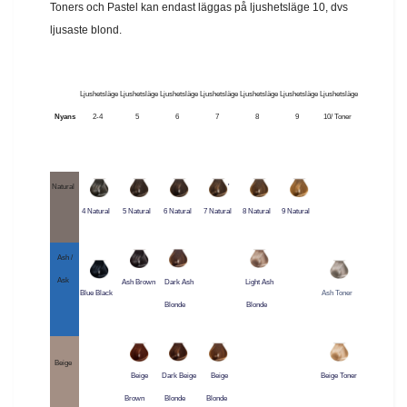
Toners och Pastel kan endast läggas på ljushetsläge 10, dvs
ljusaste blond.
Ljushetsläge
Ljushetsläge
Ljushetsläge
Ljushetsläge
Ljushetsläge
Ljushetsläge
Ljushetsläge
Nyans
2-4
5
6
7
8
9
10/ Toner
Natural
'
4 Natural
5 Natural
6 Natural
7 Natural
8 Natural
9 Natural
Ash /
Ask
Ash Brown
Dark Ash
Light Ash
Blue Black
Ash Toner
Blonde
Blonde
Beige
Beige
Dark Beige
Beige
Beige Toner
Brown
Blonde
Blonde