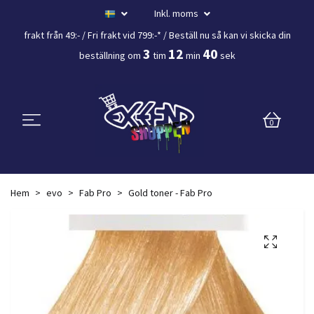
Inkl. moms
frakt från 49:- /
Fri frakt vid 799:-*
/ Beställ nu så kan vi skicka din
3
12
39
beställning
om
tim
min
sek
0
Hem
evo
Fab Pro
Gold toner - Fab Pro