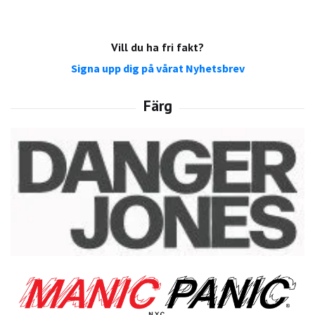
Vill du ha fri fakt?
Signa upp dig på vårat Nyhetsbrev