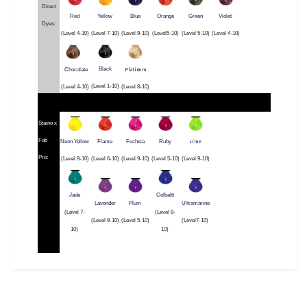
Direct
Red
Yellow
Blue
Orange
Green
Violet
Dyes:
(Level 4-10)
(Level 7-10)
(Level 9-10)
(Level5-10)
(Level 5-10)
(Level 4-10)
Platinum
Black
Chocolate
(Level 1-10)
(Level 4-10)
(Level 8-10)
Staino x
Fab
Lime
Neon Yellow
Flame
Fuchsia
Ruby
Pro:
(Level 9-10)
(Level 6-10)
(Level 9-10)
(Level 5-10)
(Level 9-10)
Jade
Colbaltt
Lavender
Plum
Ultramarine
(Level 7-
(Level 8-
(Level 9-10)
(Level 5-10)
(Level7-10)
10)
10)