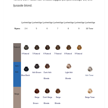
ljusaste blond.
Ljushetsläge
Ljushetsläge
Ljushetsläge
Ljushetsläge
Ljushetsläge
Ljushetsläge
Ljushetsläge
Nyans
2-4
5
6
7
8
9
10/ Toner
Natural
'
4 Natural
5 Natural
6 Natural
7 Natural
8 Natural
9 Natural
Ash /
Ask
Ash Brown
Dark Ash
Light Ash
Blue Black
Ash Toner
Blonde
Blonde
Beige
Beige
Dark Beige
Beige
Beige Toner
Brown
Blonde
Blonde