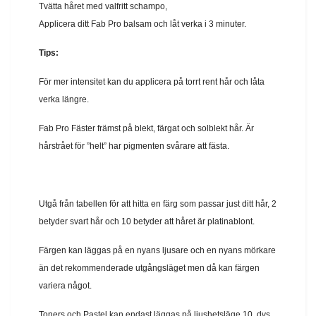
Tvätta håret med valfritt schampo,
Applicera ditt Fab Pro balsam och låt verka i 3 minuter.
Tips:
För mer intensitet kan du applicera på torrt rent hår och låta
verka längre.
Fab Pro Fäster främst på blekt, färgat och solblekt hår. Är
hårstrået för ”helt” har pigmenten svårare att fästa.
Utgå från tabellen för att hitta en färg som passar just ditt hår, 2
betyder svart hår och 10 betyder att håret är platinablont.
Färgen kan läggas på en nyans ljusare och en nyans mörkare
än det rekommenderade utgångsläget men då kan färgen
variera något.
Toners och Pastel kan endast läggas på ljushetsläge 10, dvs