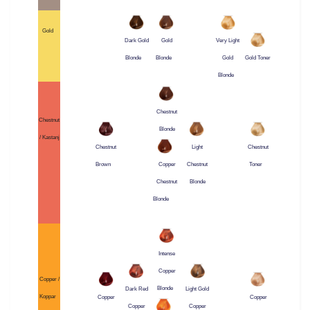
Gold
Dark Gold
Gold
Very Light
Blonde
Blonde
Gold
Gold Toner
Blonde
Chestnut
Chestnut
Blonde
/ Kastanj
Chestnut
Light
Chestnut
Brown
Chestnut
Toner
Copper
Blonde
Chestnut
Blonde
Intense
Copper
Copper /
Blonde
Dark Red
Light Gold
Koppar
Copper
Copper
Copper
Copper