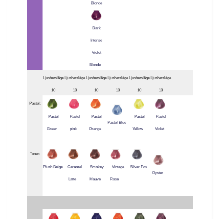
Blonde
Dark
Intense
Violet
Blonde
Ljushetsläge
Ljushetsläge
Ljushetsläge
Ljushetsläge
Ljushetsläge
Ljushetsläge
10
10
10
10
10
10
Pastel:
Pastel
Pastel
Pastel
Pastel
Pastel
Pastel Blue
Green
pink
Orange
Yellow
Violet
Toner:
Plush Beige
Caramel
Smokey
Vintage
Silver Fox
Oyster
Latte
Mauve
Rose