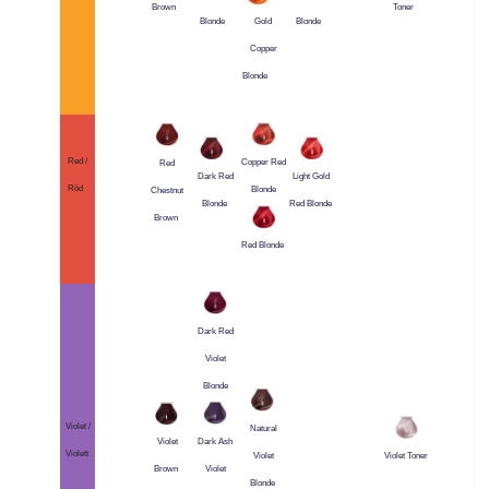
Brown
Toner
Blonde
Blonde
Gold
Copper
Blonde
Red /
Copper Red
Red
Dark Red
Light Gold
Röd
Blonde
Chestnut
Blonde
Red Blonde
Brown
Red Blonde
Dark Red
Violet
Blonde
Violet /
Natural
Violet
Dark Ash
Violett
Violet
Violet Toner
Brown
Violet
Blonde