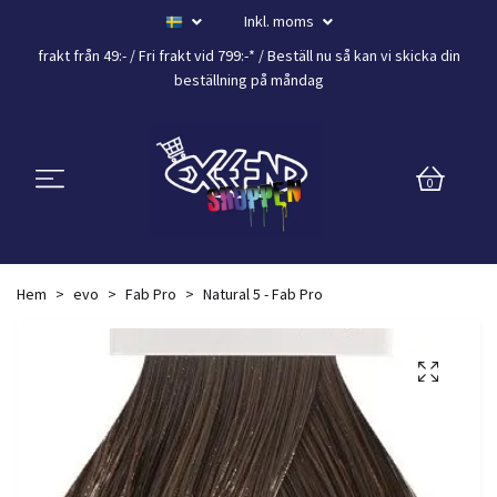
Inkl. moms
frakt från 49:- /
Fri frakt vid 799:-*
/ Beställ nu så kan vi skicka din
beställning
på måndag
0
Hem
evo
Fab Pro
Natural 5 - Fab Pro