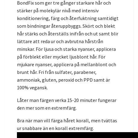
BondFix som ger tre gånger starkare hår och
stärker på molekylär nivå med intensiv
konditionering, färg och återfuktning samtidigt
som bindningar återuppbyggs. Skört och blekt
hår stärks och återställs inifrån och ut samt blir
lättare att reda ur och avbrutna hårstrån
minskar. För ljusa och starka nyanser, applicera
på förblekt eller mycket ljusblont hår. För
mjukare nyanser, applicera på mellanblont och
brunt hår. Fri från sulfater, parabener,
ammoniak, gluten, peroxid och PPD samt är
100% vegansk.
Låter man färgen verka 15-20 minuter fungerar
den mer som en extremfärg.
Bra när man vill färga håret korall,
men tvättas
ur snabbare än en korall extremfärg.