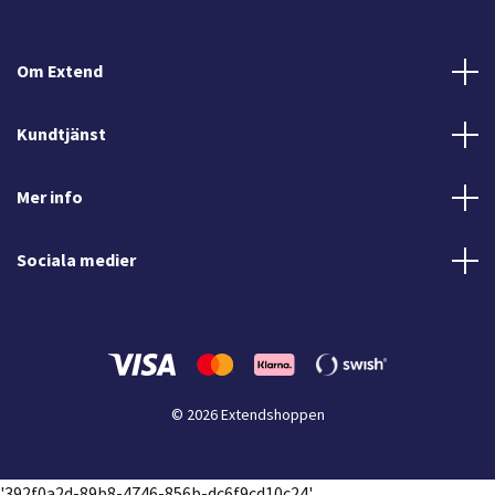
Om Extend
Kundtjänst
Mer info
Sociala medier
© 2026 Extendshoppen
'392f0a2d-89b8-4746-856b-dc6f9cd10c24'