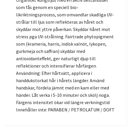
Organiskt kungsljus med en aktiv beståndsdel
som fås genom en speciell bio-
likriktningsprocess, som omvandlar skadliga UV-
strålar till ljus som reflekteras av håret och
skyddar mot yttre påverkan. Skyddar håret mot
stress pga UV-strålning. Fairtrade phytopigment
som (krameria, harris, indisk valnöt, lykopen,
gurkmeja och saffran) skyddar med
antioxidanteffekt, ger naturligt djup till
reflektioner och intensifierar hårfärgen.
Användning: Efter hårtvätt, applicera i
handdukstorkat hår i hårets längder. Använd
handskar, fördela jämnt med en kam eller med
händer. Låt verka i 5-10 minuter och skölj noga.
Färgens intensitet ökar vid längre verkningstid
Innehåller inte: PARABEN / PETROLATUM / DOFT