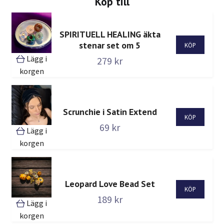
Köp till
SPIRITUELL HEALING äkta
stenar set om 5
Lägg i
279 kr
korgen
Scrunchie i Satin Extend
69 kr
Lägg i
korgen
Leopard Love Bead Set
189 kr
Lägg i
korgen