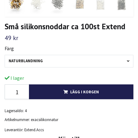
Små silikonsnoddar ca 100st Extend
49 kr
Färg
NATURBLANDNING
I lager
LÄGG I KORGEN
Lagersaldo:
4
Artikelnummer:
exacsilikonnatur
Leverantör:
Extend.Accs