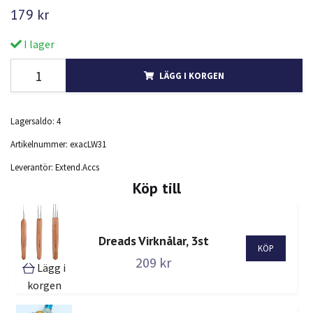
179 kr
I lager
LÄGG I KORGEN
Lagersaldo:
4
Artikelnummer:
exacLW31
Leverantör:
Extend.Accs
Köp till
Dreads Virknålar, 3st
209 kr
Lägg i
korgen