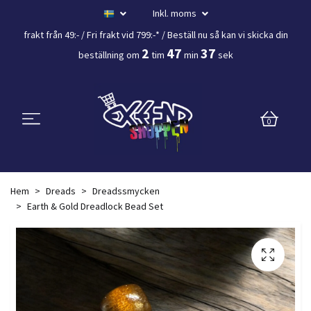
Inkl. moms
frakt från 49:- /
Fri frakt vid 799:-*
/ Beställ nu så kan vi skicka din
2
47
37
beställning
om
tim
min
sek
0
Hem
Dreads
Dreadssmycken
Earth & Gold Dreadlock Bead Set