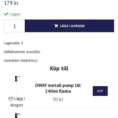
179 kr
I lager
LÄGG I KORGEN
Lagersaldo:
5
Artikelnummer:
exacLW32
Leverantör:
Extend.Accs
Köp till
OWAY metall pump till
240ml flaska
Lägg i
70 kr
korgen