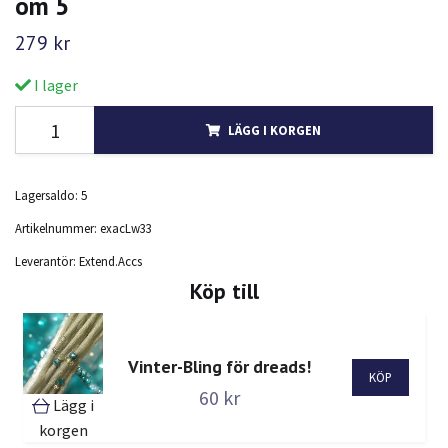
om 5
279 kr
I lager
LÄGG I KORGEN
Lagersaldo:
5
Artikelnummer:
exacLw33
Leverantör:
Extend.Accs
Köp till
Vinter-Bling för dreads!
60 kr
Lägg i
korgen