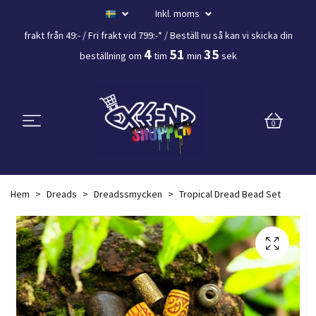
Inkl. moms
frakt från 49:- /
Fri frakt vid 799:-*
/ Beställ nu så kan vi skicka din
4
51
35
beställning
om
tim
min
sek
0
Hem
Dreads
Dreadssmycken
Tropical Dread Bead Set