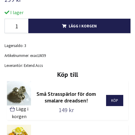
I lager
LÄGG I KORGEN
Lagersaldo:
3
Artikelnummer:
exacLW39
Leverantör:
Extend.Accs
Köp till
Små Strasspärlor för dom
smalare dreadsen!
Lägg i
149 kr
korgen