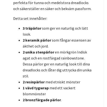
perfekta för tunna och medelstora dreadlocks
och säkerställer en säker och bekväm passform.
Detta set innehåller:
3 träpärlor
som ger en naturlig och lätt
look.
2 keramik pärlor
som fångar essensen av
äkthet och jord.
2 unika stenpärlor
en mörkgrön Indisk
agat och en rostfärgad rainbowstone.
Dessa pärlor ger en naturlig look till dina
dreadlocks och låter dig uttrycka din unika
stil.
2 resinpärlor
med etniskt mönster
1 vävd tygwrap
med ett vackert
blommönster
2 bronzfärgade pärlor
.