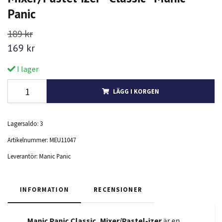
Panic
189 kr
169 kr
I lager
LÄGG I KORGEN
Lagersaldo:
3
Artikelnummer:
MEU11047
Leverantör:
Manic Panic
INFORMATION
RECENSIONER
Manic Panic Classic, Mixer/Pastel-izer
är en