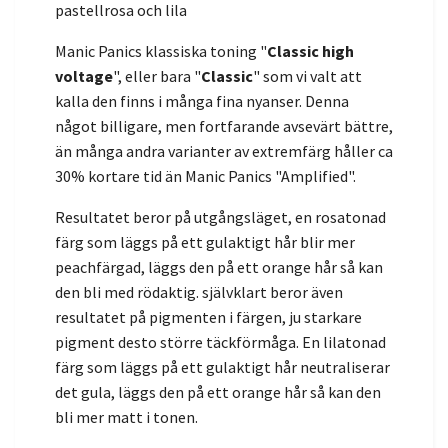
pastellrosa och lila
Manic Panics klassiska toning "
Classic high
voltage
", eller bara "
Classic
" som vi valt att
kalla den finns i många fina nyanser. Denna
något billigare, men fortfarande avsevärt bättre,
än många andra varianter av extremfärg håller ca
30% kortare tid än Manic Panics "Amplified".
Resultatet beror på utgångsläget, en rosatonad
färg som läggs på ett gulaktigt hår blir mer
peachfärgad, läggs den på ett orange hår så kan
den bli med rödaktig. självklart beror även
resultatet på pigmenten i färgen, ju starkare
pigment desto större täckförmåga. En lilatonad
färg som läggs på ett gulaktigt hår neutraliserar
det gula, läggs den på ett orange hår så kan den
bli mer matt i tonen.