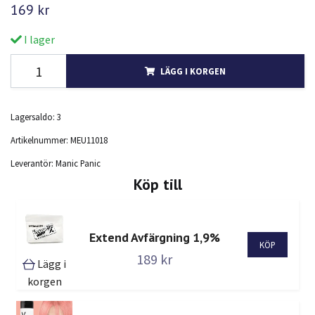
169 kr
I lager
LÄGG I KORGEN
Lagersaldo:
3
Artikelnummer:
MEU11018
Leverantör:
Manic Panic
Köp till
Extend Avfärgning 1,9%
189 kr
Lägg i
korgen