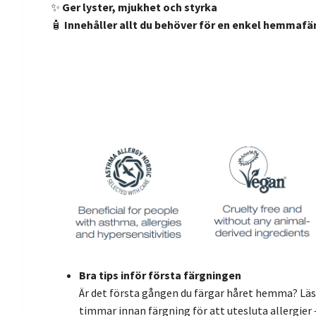
✨
Ger lyster, mjukhet och styrka
🧴
Innehåller allt du behöver för en enkel hemmafä
Bra tips inför första färgningen
Är det första gången du färgar håret hemma? Läs g
timmar innan färgning för att utesluta allergier