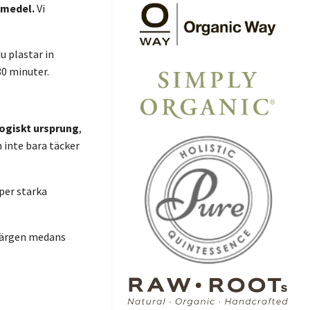
smedel
.
Vi
.
du plastar in
30 minuter.
logiskt ursprung
,
m inte bara täcker
pper starka
 färgen medans