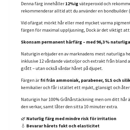
Denna färg innehåller
12%ig
väteperoxid
och rekomm
rekommenderar alltid att du använder en bondbuilder (s
Vid ofärgat mörkt hår eller med mycket varma pigme
färgen för maximal uppljusning, Dock är det viktigt att
Skonsam permanent hårfärg – med 96,3 % naturliga 
Naturigin erbjuder en av marknadens mest naturliga 
inklusive 12 vårdande växtoljor och extrakt från bland a
grått – utan också vårdar håret på djupet.
Färgen är
fri från ammoniak, parabener, SLS och sili
kemikalier och får i stället ett mjukt, glansigt och åter
Naturigin har 100% Gråhårstäckning men om ditt hår ä
den verkar, samt låter den sitta 10 minuter extra.
🌿
Naturlig färg med mindre risk för irritation
💧
Bevarar hårets fukt och elasticitet