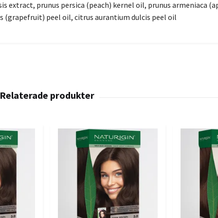
is extract, prunus persica (peach) kernel oil, prunus armeniaca (ap
 (grapefruit) peel oil, citrus aurantium dulcis peel oil