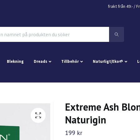
frakt från 49:- /
Fr
Blekning
Dreads
Tillbehör
Naturligt/Eko🌱
L
Extreme Ash Blon
Naturigin
199 kr