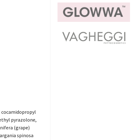
l, cocamidopropyl
ethyl pyrazolone,
inifera (grape)
 argania spinosa