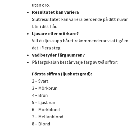
utan oro.
Resultatet kan variera
Slutresultatet kan variera beroende på ditt nuvar
blir i ditt hår.
Ljusare eller mörkare?
Vill du ljusa upp håret rekommenderar vi att gå ma
det i flera steg.
Vad betyder färgnumren?
På färgskalan består varje färg av två siffror:
Första siffran (ljushetsgrad):
2 – Svart
3 – Mörkbrun
4 – Brun
5 – Ljusbrun
6 – Mörkblond
7 – Mellanblond
8 – Blond