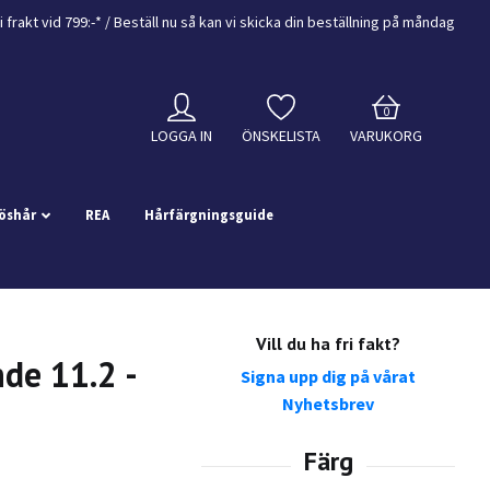
i frakt vid 799:-*
/ Beställ nu så kan vi skicka din beställning
på måndag
0
LOGGA IN
ÖNSKELISTA
VARUKORG
öshår
REA
Hårfärgningsguide
Vill du ha fri fakt?
de 11.2 -
Signa upp dig på vårat
Nyhetsbrev