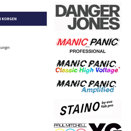
I KORGEN
urigin