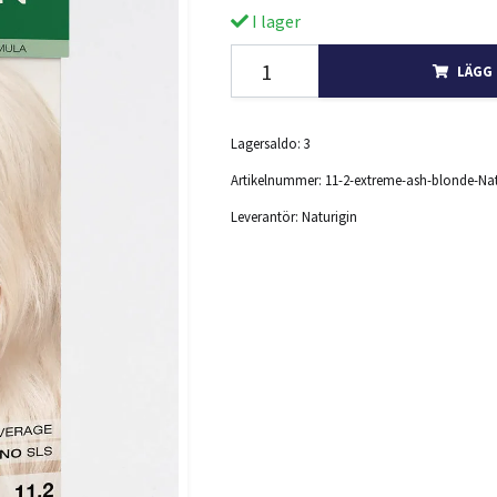
I lager
LÄGG 
Lagersaldo:
3
Artikelnummer:
11-2-extreme-ash-blonde-Nat
Leverantör:
Naturigin