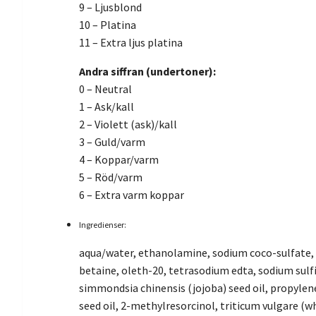
9 – Ljusblond
10 – Platina
11 – Extra ljus platina
Andra siffran (undertoner):
0 – Neutral
1 – Ask/kall
2 – Violett (ask)/kall
3 – Guld/varm
4 – Koppar/varm
5 – Röd/varm
6 – Extra varm koppar
Ingredienser:
aqua/water, ethanolamine, sodium coco-sulfate, 
betaine, oleth-20, tetrasodium edta, sodium sul
simmondsia chinensis (jojoba) seed oil, propylene 
seed oil, 2-methylresorcinol, triticum vulgare (