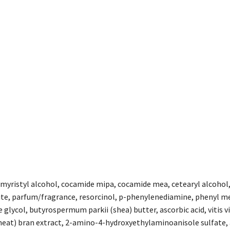
myristyl alcohol, cocamide mipa, cocamide mea, cetearyl alcoho
fite, parfum/fragrance, resorcinol, p-phenylenediamine, phenyl m
glycol, butyrospermum parkii (shea) butter, ascorbic acid, vitis v
wheat) bran extract, 2-amino-4-hydroxyethylaminoanisole sulfate,