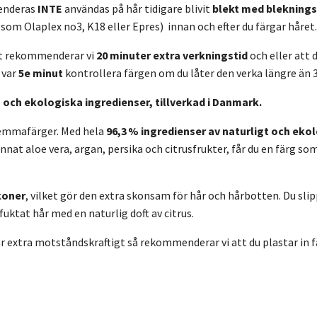
enderas
INTE
användas på hår tidigare blivit
blekt med blekning
om Olaplex no3, K18 eller Epres) innan och efter du färgar håret
nt rekommenderar vi
20 minuter extra verkningstid
och eller att 
 var
5e minut
kontrollera färgen om du låter den verka längre än 
och ekologiska ingredienser, tillverkad i Danmark.
hemmafärger. Med hela
96,3 % ingredienser av naturligt och eko
nnat aloe vera, argan, persika och citrusfrukter, får du en färg so
koner
, vilket gör den extra skonsam för hår och hårbotten. Du sli
fuktat hår med en naturlig doft av citrus.
r extra motståndskraftigt så rekommenderar vi att du plastar in