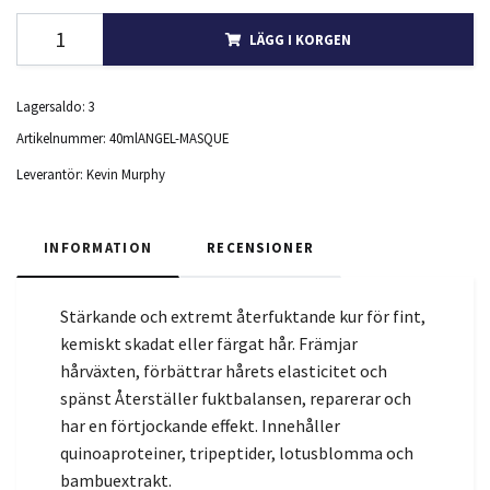
LÄGG I KORGEN
Lagersaldo:
3
Artikelnummer:
40mlANGEL-MASQUE
Leverantör:
Kevin Murphy
INFORMATION
RECENSIONER
Stärkande och extremt återfuktande kur för fint,
kemiskt skadat eller färgat hår. Främjar
hårväxten, förbättrar hårets elasticitet och
spänst Återställer fuktbalansen, reparerar och
har en förtjockande effekt. Innehåller
quinoaproteiner, tripeptider, lotusblomma och
bambuextrakt.