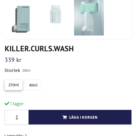
KILLER.CURLS.WASH
339 kr
Storlek
250ml
250ml
40ml
I lager
LÄGG I KORGEN
Lagersaldo:
2