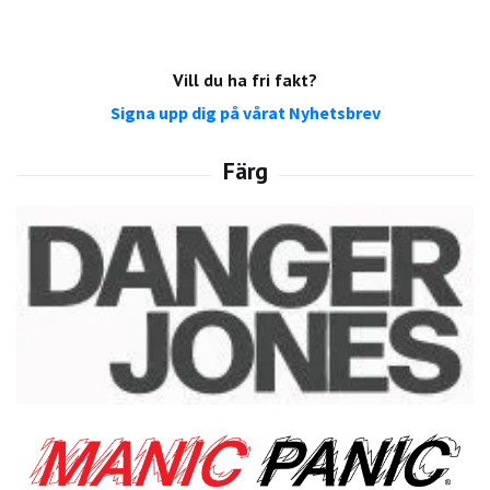
Vill du ha fri fakt?
Signa upp dig på vårat Nyhetsbrev