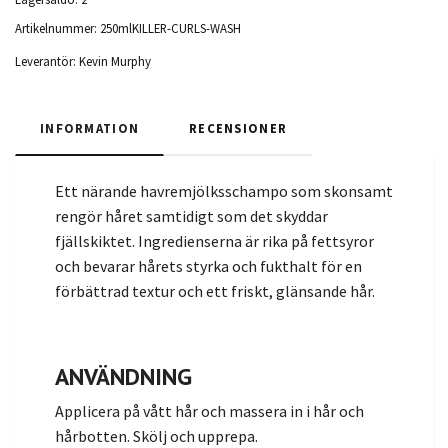
Artikelnummer:
250mlKILLER-CURLS-WASH
Leverantör:
Kevin Murphy
INFORMATION
RECENSIONER
Ett närande havremjölksschampo som skonsamt
rengör håret samtidigt som det skyddar
fjällskiktet. Ingredienserna är rika på fettsyror
och bevarar hårets styrka och fukthalt för en
förbättrad textur och ett friskt, glänsande hår.
ANVÄNDNING
Applicera på vått hår och massera in i hår och
hårbotten. Skölj och upprepa.