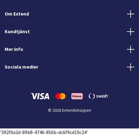
Om Extend
Kundtjänst
Mer info
Sociala medier
© 2026 Extendshoppen
'392f0a2d-89b8-4746-856b-dc6f9cd10c24'