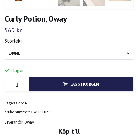
Curly Potion, Oway
569 kr
Storlekj
240ML
I lager
LÄGG I KORGEN
Lagersaldo:
6
Artikelnummer:
OWH-SF027
Leverantör:
Oway
Köp till