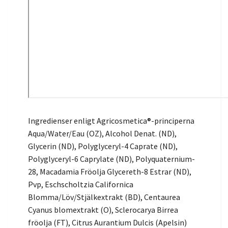
Ingredienser enligt Agricosmetica®-principerna
Aqua/Water/Eau (OZ), Alcohol Denat. (ND),
Glycerin (ND), Polyglyceryl-4 Caprate (ND),
Polyglyceryl-6 Caprylate (ND), Polyquaternium-
28, Macadamia Fröolja Glycereth-8 Estrar (ND),
Pvp, Eschscholtzia Californica
Blomma/Löv/Stjälkextrakt (BD), Centaurea
Cyanus blomextrakt (O), Sclerocarya Birrea
fröolja (FT), Citrus Aurantium Dulcis (Apelsin)