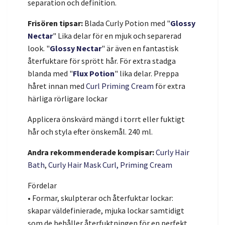
separation och definition.
Frisören tipsar:
Blada Curly Potion med "
Glossy
Nectar
" Lika delar för en mjuk och separerad
look. "
Glossy Nectar
" är även en fantastisk
återfuktare för sprött hår. För extra stadga
blanda med "
Flux Potion
" lika delar. Preppa
håret innan med
Curl Priming Cream
för extra
härliga rörligare lockar
Applicera önskvärd mängd i torrt eller fuktigt
hår och styla efter önskemål. 240 ml.
Andra rekommenderade kompisar:
Curly Hair
Bath
,
Curly Hair Mask
Curl, Priming Cream
Fördelar
• Formar, skulpterar och återfuktar lockar:
skapar väldefinierade, mjuka lockar samtidigt
som de behåller återfuktningen för en perfekt