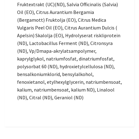
Fruktextrakt (UC)(ND), Salvia Officinalis (Salvia)
Oil (EO), Citrus Aurantium Bergamia
(Bergamott) Fruktolja (EO), Citrus Medica
Vulgaris Peel Oil (EO), Citrus Aurantium Dulcis (
Apelsin) Skalolja (EO), Hydrolyserat riskliprotein
(ND), Lactobacillus Ferment (ND), Citronsyra
(ND), Vp/Dmapa-akrylatsampolymer,
kaprylglykol, natriumfosfat, dinatriumfosfat,
polysorbat 60 (ND), hydroxietylcellulosa (ND),
bensalkoniumklorid, bensylalkohol,
fenoxietanol, etylhexylglycerin, natriumbensoat,
kalium, natriumbensoat, kalium ND), Linalool
(ND), Citral (ND), Geraniol (ND)