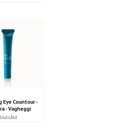
-30%
-
g Eye Countour -
Moisturizing Mineral Face
ra - Vagheggi
Mask - Rehydra - Vagheggi
Slutsåld
Slutsåld