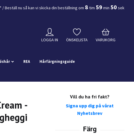
8
59
49
*
/ Beställ nu så kan vi skicka din beställning
om
tim
min
sek
0
LOGGA IN
ÖNSKELISTA
VARUKORG
öshår
REA
Hårfärgningsguide
Vill du ha fri fakt?
Cream -
Signa upp dig på vårat
Nyhetsbrev
agheggi