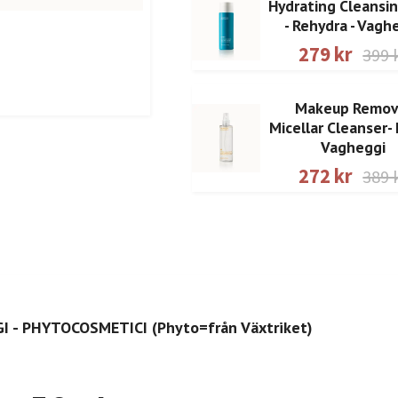
Hydrating Cleansin
- Rehydra - Vagh
279 kr
399 
Makeup Remov
Micellar Cleanser- 
Vagheggi
272 kr
389 
GI - PHYTOCOSMETICI (Phyto=från Växtriket)