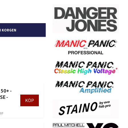
I KORGEN
 50+ -
SE -
kr