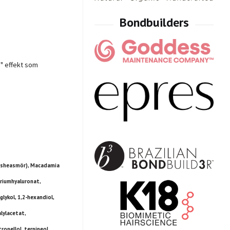
e" effekt som
i (sheasmör), Macadamia
atriumhyaluronat,
lykol, 1,2-hexandiol,
lylacetat,
onellol, terpineol,