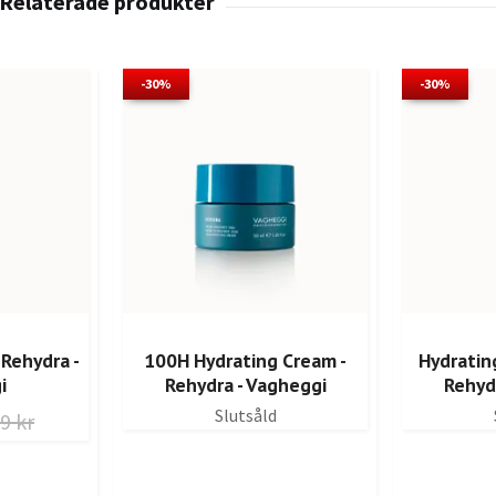
-30%
-30%
 Rehydra -
100H Hydrating Cream -
Hydratin
i
Rehydra - Vagheggi
Rehyd
Slutsåld
9 kr