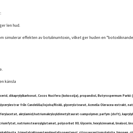
:
ger len hud.
 simulerar effekten av botulinumtoxin, vilket ger huden en "botoxliknand
e.
en känsla
ycerid, dikaprylylkarbonat, Cocos Nucifera (kokosolja), propandiol, Butyrospermum Parki
yglycerylestrar från Candelilla/Jojoba/Riskli, glycerylstearat, Acmella Oleracea-extrakt, n
erylacetat, akrylamid/natriumakryloyldimetyltaurat-sampolymer, parfym (doft), kaprylylg
iumfytat, natriumstearoylglutamat, polysorbat 80, Glycerin, hexylcinnamal, linalool, lina
ablinolja, trimetylcyklopentenylmetylisopentenol, citrusaurantiumskalolja, limonen, citr