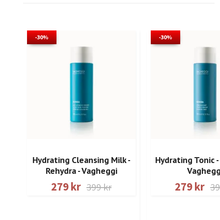
-30%
-30%
Hydrating Cleansing Milk -
Hydrating Tonic -
Rehydra - Vagheggi
Vaghegg
279 kr
279 kr
399 kr
39