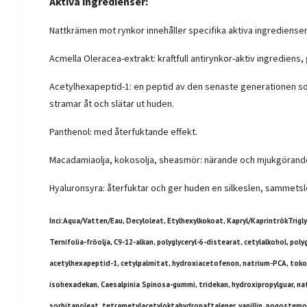
Aktiva ingredienser:
Nattkrämen mot rynkor innehåller specifika aktiva ingredienser
Acmella Oleracea-extrakt: kraftfull antirynkor-aktiv ingrediens, 
Acetylhexapeptid-1: en peptid av den senaste generationen som
stramar åt och slätar ut huden.
Panthenol: med återfuktande effekt.
Macadamiaolja, kokosolja, sheasmör: närande och mjukgörand
Hyaluronsyra: återfuktar och ger huden en silkeslen, sammetsl
Inci
:Aqua/Vatten/Eau, Decyloleat, Etylhexylkokoat, Kapryl/KaprintrökTrigl
Ternifolia-fröolja, C9-12-alkan, polyglyceryl-6-distearat, cetylalkohol, pol
acetylhexapeptid-1, cetylpalmitat, hydroxiacetofenon, natrium-PCA, tokof
isohexadekan, Caesalpinia Spinosa-gummi, tridekan, hydroxipropylguar, natr
sorbitanoleat, tetrametylacetyloktahydronaftalener, vanillin, pogostemonk