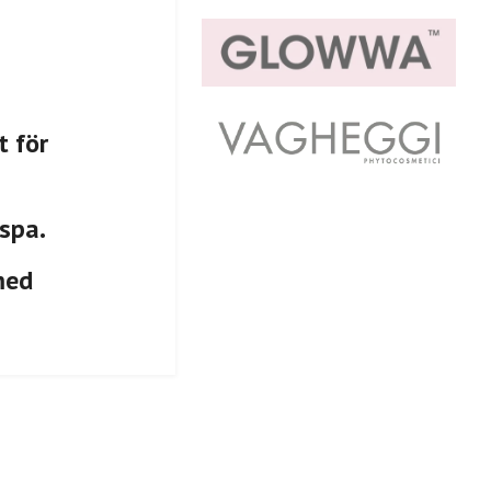
t för
 spa.
med