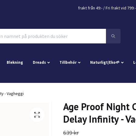
frakt från 49:- /
Fri frakt vid 799:-
Blekning
Dreads
Tillbehör
Naturligt/Eko🌱
L
ity - Vagheggi
Age Proof Night 
Delay Infinity - V
639 kr