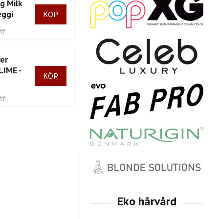
g Milk
eggi
kr
er
LIME -
kr