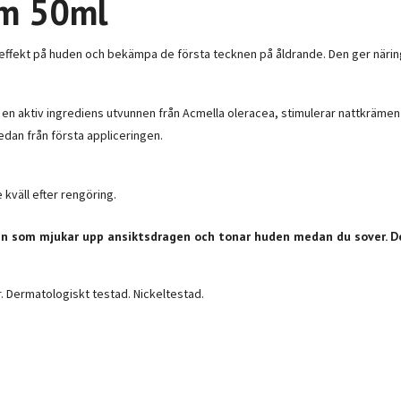
am 50ml
g effekt på huden och bekämpa de första tecknen på åldrande. Den ger närin
, en aktiv ingrediens utvunnen från Acmella oleracea, stimulerar nattkräme
edan från första appliceringen.
 kväll efter rengöring.
men som mjukar upp ansiktsdragen och tonar huden medan du sover. D
 Dermatologiskt testad. Nickeltestad.