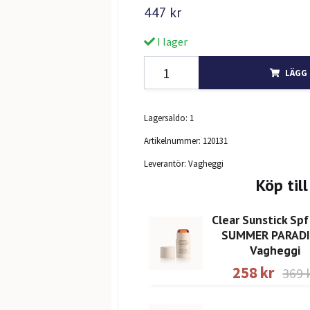
447 kr
I lager
LÄGG 
Lagersaldo:
1
Artikelnummer:
120131
Leverantör:
Vagheggi
Köp till
Clear Sunstick Spf
SUMMER PARADI
Vagheggi
258 kr
369 