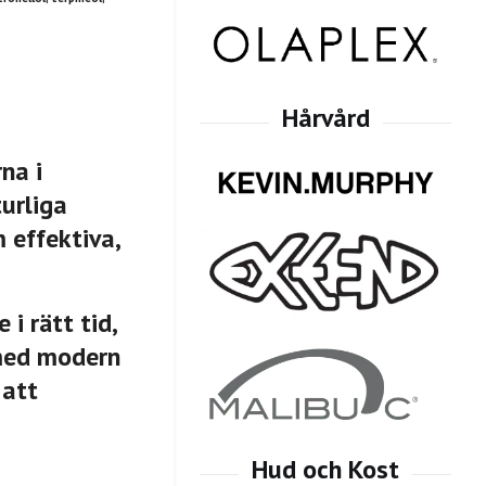
na i
urliga
 effektiva,
i rätt tid,
 med modern
 att