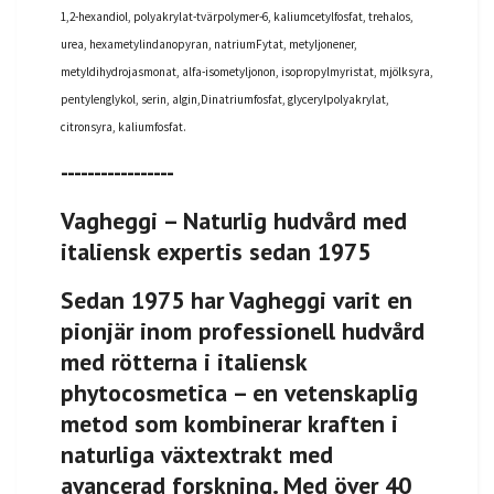
1,2-hexandiol, polyakrylat-tvärpolymer-6, kaliumcetylfosfat, trehalos,
urea, hexametylindanopyran, natrium
Fytat, metyljonener,
metyldihydrojasmonat, alfa-isometyljonon, isopropylmyristat, mjölksyra,
pentylenglykol, serin, algin,
Dinatriumfosfat, glycerylpolyakrylat,
citronsyra, kaliumfosfat.
-----------------
Vagheggi – Naturlig hudvård med
italiensk expertis sedan 1975
Sedan 1975 har Vagheggi varit en
pionjär inom professionell hudvård
med rötterna i italiensk
phytocosmetica – en vetenskaplig
metod som kombinerar kraften i
naturliga växtextrakt med
avancerad forskning. Med över 40