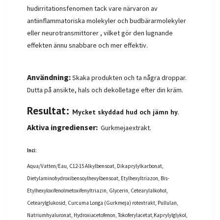
hudirritationsfenomen tack vare närvaron av
antiinflammatoriska molekyler och budbärarmolekyler
eller neurotransmittorer , vilket gör den lugnande
effekten ännu snabbare och mer effektiv.
Användning:
Skaka produkten och ta några droppar.
Dutta på ansikte, hals och dekolletage efter din kräm.
Resultat:
Mycket skyddad hud och jämn hy.
Aktiva ingredienser:
Gurkmejaextrakt.
Inci:
Aqua/Vatten/Eau, C12-15 Alkylbensoat, Dikaprylylkarbonat,
Dietylaminohydroxibensoylhexylbensoat, Etylhexyltriazon, Bis-
Etylhexyloxifenolmetoxifenyltriazin, Glycerin, Cetearylalkohol,
Cetearylglukosid, Curcuma Longa (Gurkmeja) rotextrakt, Pullulan,
Natriumhyaluronat, Hydroxiacetofenon, Tokoferylacetat,
Kaprylylglykol,