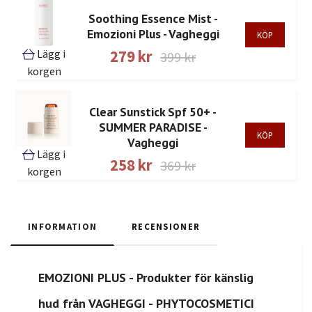
Soothing Essence Mist -
Emozioni Plus - Vagheggi
Lägg i
279 kr
399 kr
korgen
Clear Sunstick Spf 50+ -
SUMMER PARADISE -
Vagheggi
Lägg i
258 kr
369 kr
korgen
INFORMATION
RECENSIONER
EMOZIONI PLUS - Produkter för känslig
hud från VAGHEGGI - PHYTOCOSMETICI