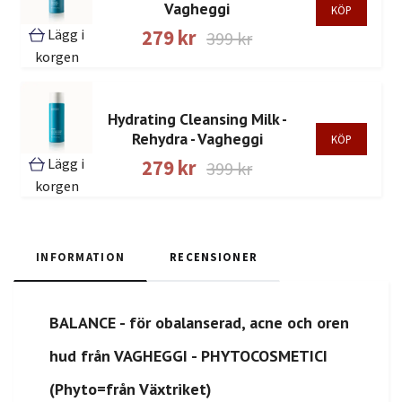
Vagheggi
Lägg i
279 kr
399 kr
korgen
Hydrating Cleansing Milk -
Rehydra - Vagheggi
Lägg i
279 kr
399 kr
korgen
INFORMATION
RECENSIONER
BALANCE - för obalanserad, acne och oren
hud från VAGHEGGI - PHYTOCOSMETICI
(Phyto=från Växtriket)