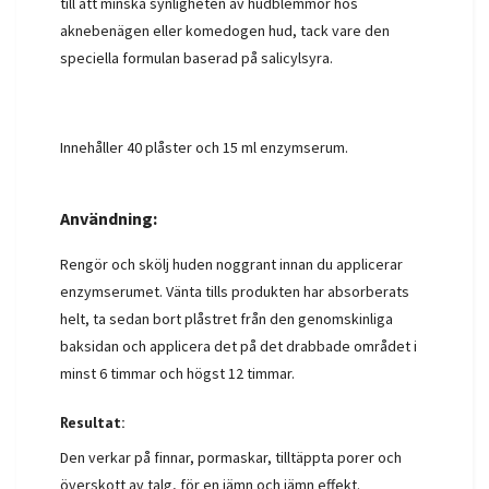
till att minska synligheten av hudblemmor hos
aknebenägen eller komedogen hud, tack vare den
speciella formulan baserad på salicylsyra.
Innehåller 40 plåster och 15 ml enzymserum.
Användning:
Rengör och skölj huden noggrant innan du applicerar
enzymserumet. Vänta tills produkten har absorberats
helt, ta sedan bort plåstret från den genomskinliga
baksidan och applicera det på det drabbade området i
minst 6 timmar och högst 12 timmar.
Resultat:
Den verkar på finnar, pormaskar, tilltäppta porer och
överskott av talg, för en jämn och jämn effekt.