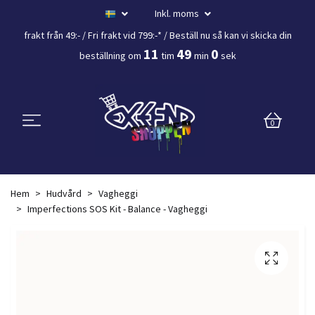
Inkl. moms
frakt från 49:- /
Fri frakt vid 799:-*
/ Beställ nu så kan vi skicka din
11
48
59
beställning
om
tim
min
sek
0
Hem
Hudvård
Vagheggi
Imperfections SOS Kit - Balance - Vagheggi