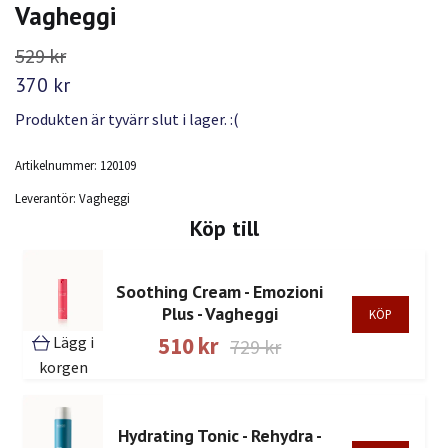
Vagheggi
529 kr
370 kr
Produkten är tyvärr slut i lager. :(
Artikelnummer:
120109
Leverantör:
Vagheggi
Köp till
Soothing Cream - Emozioni
Plus - Vagheggi
Lägg i
510 kr
729 kr
korgen
Hydrating Tonic - Rehydra -