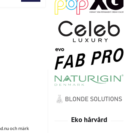
d.nu
och märk