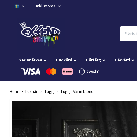
Inkl. moms
Varumärken
Hudvård
Hårfärg
Hårvård
Hem
Löshår
Lugg
Lugg - Varm blond