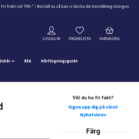
/
Fri frakt vid 799:-*
/ Beställ nu så kan vi skicka din beställning
imorgon
0
LOGGA IN
ÖNSKELISTA
VARUKORG
öshår
REA
Hårfärgningsguide
Vill du ha fri fakt?
d
Signa upp dig på vårat
Nyhetsbrev