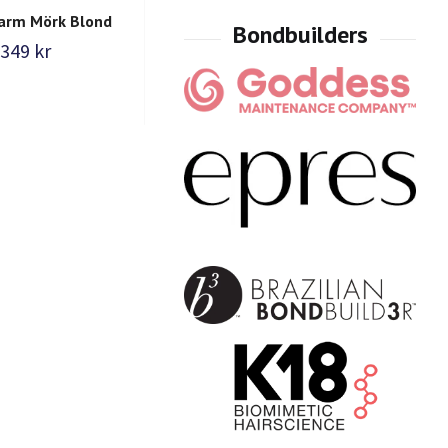
Varm Mörk Blond
Lugg - ljusblond
349 kr
349 kr