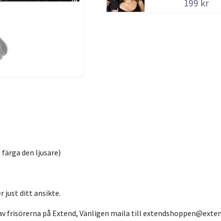
199 kr
 färga den ljusare)
 just ditt ansikte.
av frisörerna på Extend, Vänligen maila till
extendshoppen@exten