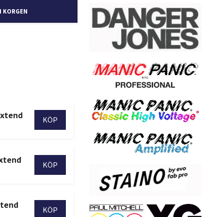
I KORGEN
Extend
Extend
xtend