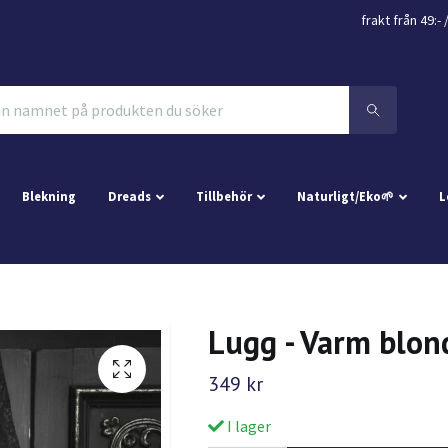
frakt från 49:- 
Blekning
Dreads
Tillbehör
Naturligt/Eko🌱
L
Lugg - Varm blon
349 kr
I lager