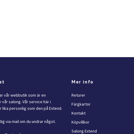
st
Mer info
lar vår webbutik som är en
Returer
 vår salong. Vår service här i
Färgkartor
 lika personlig som den på Extend.
Kontakt
dig via mail om du undrar något.
Köpvillkor
Salong Extend