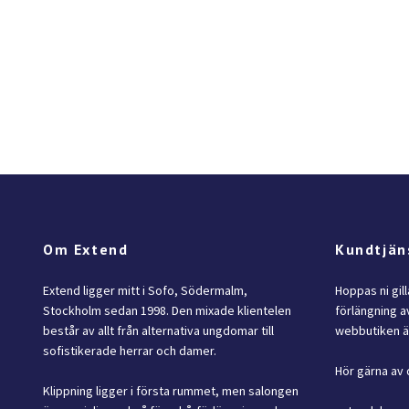
Om Extend
Kundtjän
Extend ligger mitt i Sofo, Södermalm,
Hoppas ni gil
Stockholm sedan 1998. Den mixade klientelen
förlängning av
består av allt från alternativa ungdomar till
webbutiken är
sofistikerade herrar och damer.
Hör gärna av 
Klippning ligger i första rummet, men salongen