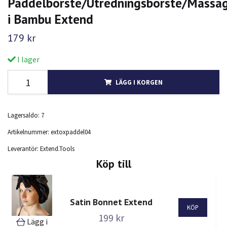
Paddelborste/Utredningsborste/Massa
i Bambu Extend
179 kr
I lager
LÄGG I KORGEN
Lagersaldo:
7
Artikelnummer:
extoxpaddel04
Leverantör:
Extend.Tools
Köp till
Satin Bonnet Extend
199 kr
Lägg i