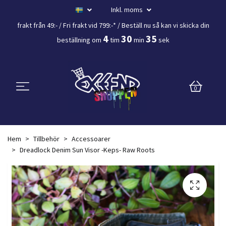
Inkl. moms
frakt från 49:- /
Fri frakt vid 799:-*
/ Beställ nu så kan vi skicka din
4
30
35
beställning
om
tim
min
sek
0
Hem
Tillbehör
Accessoarer
Dreadlock Denim Sun Visor -Keps- Raw Roots