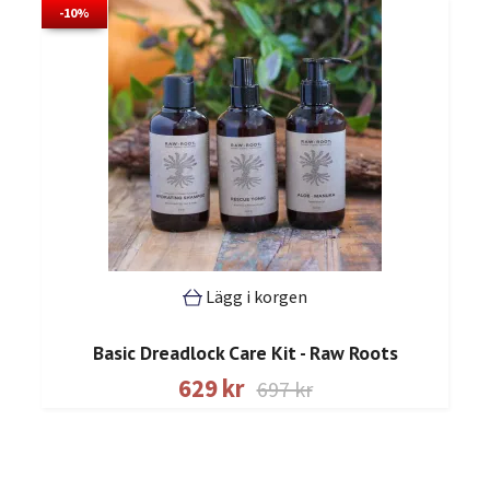
-10%
Lägg i korgen
Basic Dreadlock Care Kit - Raw Roots
629 kr
697 kr