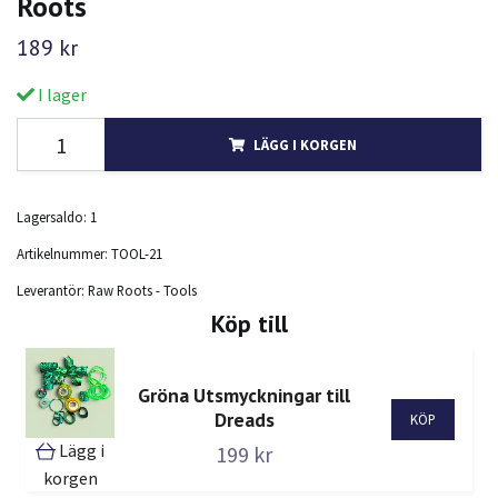
Roots
189 kr
I lager
LÄGG I KORGEN
Lagersaldo:
1
Artikelnummer:
TOOL-21
Leverantör:
Raw Roots - Tools
Köp till
Gröna Utsmyckningar till
Dreads
Lägg i
199 kr
korgen