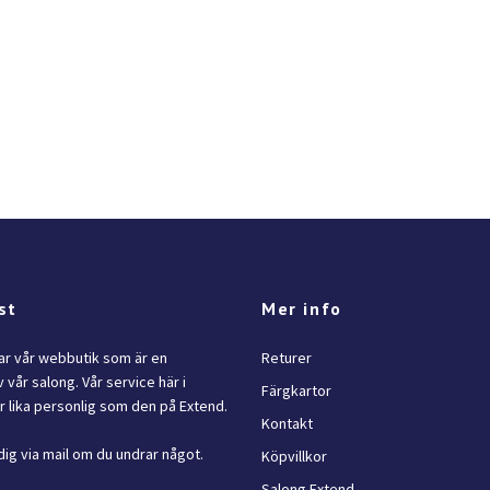
st
Mer info
lar vår webbutik som är en
Returer
 vår salong. Vår service här i
Färgkartor
 lika personlig som den på Extend.
Kontakt
dig via mail om du undrar något.
Köpvillkor
Salong Extend