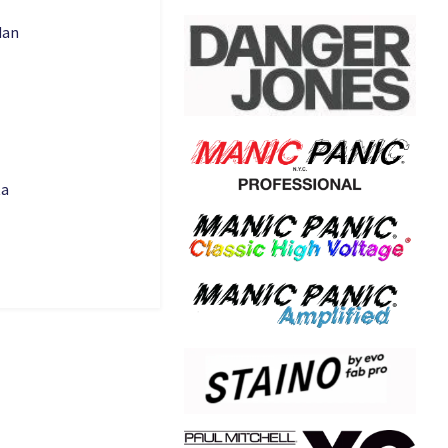
dan
ta