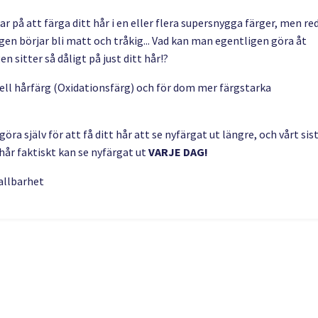
r på att färga ditt hår i en eller flera supersnygga färger, men re
gen börjar bli matt och tråkig... Vad kan man egentligen göra åt
 sitter så dåligt på just ditt hår!?
nell hårfärg (Oxidationsfärg) och för dom mer färgstarka
göra själv för att få ditt hår att se nyfärgat ut längre, och vårt sis
 hår faktiskt kan se nyfärgat u
t
VARJE DAG!
allbarhet