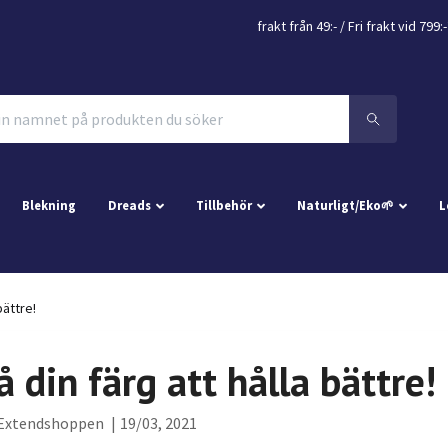
frakt från 49:- /
Fri frakt vid 799:-
Blekning
Dreads
Tillbehör
Naturligt/Eko🌱
L
bättre!
få din färg att hålla bättre!
Extendshoppen
|
19/03, 2021