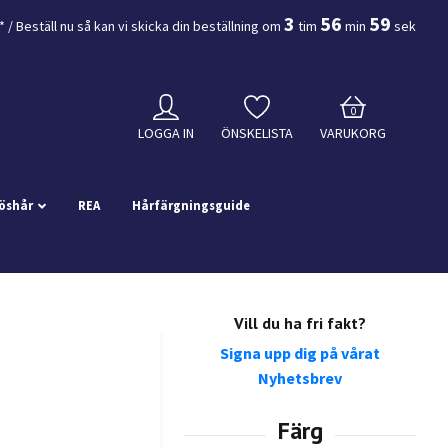
3
56
58
*
/ Beställ nu så kan vi skicka din beställning
om
tim
min
sek
0
LOGGA IN
ÖNSKELISTA
VARUKORG
öshår
REA
Hårfärgningsguide
Vill du ha fri fakt?
Signa upp dig på vårat
Nyhetsbrev