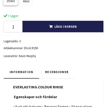
250ml
40ml
I lager
LÄGG I KORGEN
Lagersaldo:
3
Artikelnummer:
EVLACR250
Leverantör:
Kevin Murphy
INFORMATION
RECENSIONER
EVERLASTING.COLOUR RINSE
Egenskaper och fördelar
• Surt pH-balsam • Bevarar färgen • Skapar glans