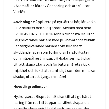
• Återställer håret • Ger näring och återfuktar •
Viktlös
Anvisningar
: Applicera på nytvättat hår, låt verka
i 1–2 minuter och skölj sedan. Använd med hela
EVERLASTING.COLOUR-serien för bästa resultat.
Färgbevarande balsam med pH-bevarande teknik
Ett färgbevarande balsam som bildar ett
skyddande lager som förhindrar färgförluster
och miljöpåfrestningar. pH-balansering bidrar
till att skapa glans och förbättra hårets skick,
mjukhet och fukthalt samtidigt som den minskar
skador, utan att tynga ner håret.
Huvudingredienser
Hydrolyserat Risprotein
Bidrar till att ge håret
näring från rot till topparna, vilket skapar en
naturlig glans och ökad elasticitet och styrka.