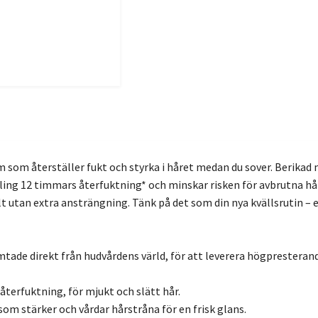
 som återställer fukt och styrka i håret medan du sover. Berikad
ing 12 timmars återfuktning* och minskar risken för avbrutna hår
lt utan extra ansträngning. Tänk på det som din nya kvällsrutin –
ade direkt från hudvårdens värld, för att leverera högpresterand
terfuktning, för mjukt och slätt hår.
som stärker och vårdar hårstråna för en frisk glans.