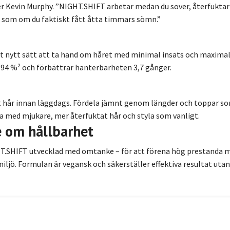
r Kevin Murphy. ”NIGHT.SHIFT arbetar medan du sover, återfuktar
ut som om du faktiskt fått åtta timmars sömn.”
t nytt sätt att ta hand om håret med minimal insats och maximal 
 94 %² och förbättrar hanterbarheten 3,7 gånger.
gt hår innan läggdags. Fördela jämnt genom längder och toppar som
na med mjukare, mer återfuktat hår och styla som vanligt.
e om hållbarhet
.SHIFT utvecklad med omtanke – för att förena hög prestanda m
iljö. Formulan är vegansk och säkerställer effektiva resultat utan