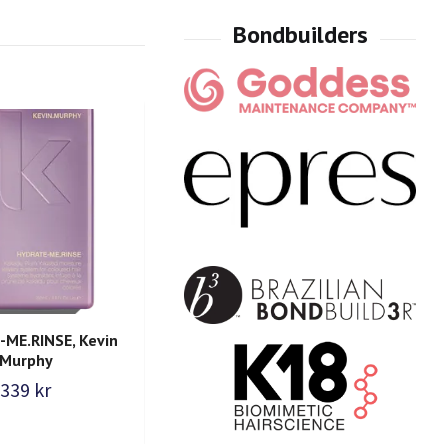
ME.RINSE, Kevin
PLUMPING.WASH, Kevin
BL
Murphy
Murphy
339 kr
359 kr
379 kr