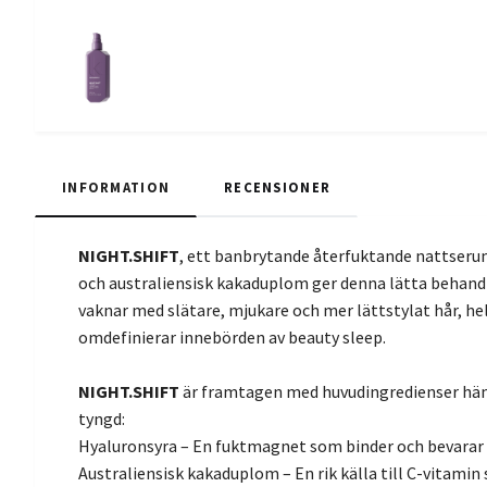
INFORMATION
RECENSIONER
NIGHT.SHIFT
, ett banbrytande återfuktande nattserum
och australiensisk kakaduplom ger denna lätta behandl
vaknar med slätare, mjukare och mer lättstylat hår, he
omdefinierar innebörden av beauty sleep.
NIGHT.SHIFT
är framtagen med huvudingredienser hämt
tyngd:
Hyaluronsyra – En fuktmagnet som binder och bevarar å
Australiensisk kakaduplom – En rik källa till C-vitamin 