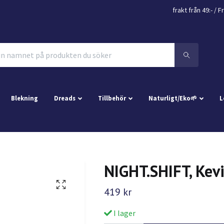
frakt från 49:- /
Fr
Blekning
Dreads
Tillbehör
Naturligt/Eko🌱
L
NIGHT.SHIFT, Kev
419 kr
I lager