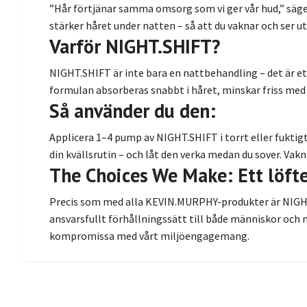
”Hår förtjänar samma omsorg som vi ger vår hud,” säge
stärker håret under natten – så att du vaknar och ser 
Varför NIGHT.SHIFT?
NIGHT.SHIFT är inte bara en nattbehandling – det är et
formulan absorberas snabbt i håret, minskar friss med
Så använder du den:
Applicera 1–4 pump av NIGHT.SHIFT i torrt eller fukti
din kvällsrutin – och låt den verka medan du sover. Vak
The Choices We Make: Ett löft
Precis som med alla KEVIN.MURPHY-produkter är NIGHT
ansvarsfullt förhållningssätt till både människor och m
kompromissa med vårt miljöengagemang.