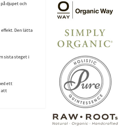
 på djupet och
effekt. Den lätta
 sista steget i
ed ett
 att