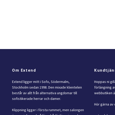
Om Extend
Kundtjän
Extend ligger mitt i Sofo, Södermalm,
Hoppas ni gil
Stockholm sedan 1998. Den mixade klientelen
förlängning av
består av allt från alternativa ungdomar till
webbutiken är
sofistikerade herrar och damer.
Hör gärna av 
Klippning ligger i första rummet, men salongen