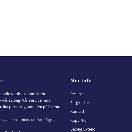
st
Mer info
lar vår webbutik som är en
Returer
 vår salong. Vår service här i
Färgkartor
 lika personlig som den på Extend.
Kontakt
dig via mail om du undrar något.
Köpvillkor
Salong Extend