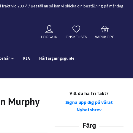
i frakt vid 799:-*
/ Beställ nu så kan vi skicka din beställning
på måndag
0
LOGGA IN
ÖNSKELISTA
VARUKORG
öshår
REA
Hårfärgningsguide
Vill du ha fri fakt?
in Murphy
Signa upp dig på vårat
Nyhetsbrev