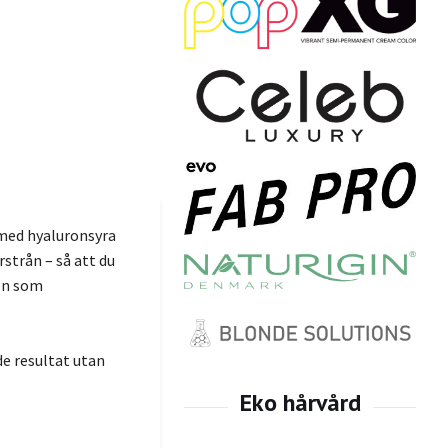
 med hyaluronsyra
strån – så att du
 en som
e resultat utan